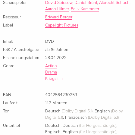
Schauspieler
Devid Striesow
,
Daniel Brühl
,
Albrecht Schuch
,
Aaron Hilmer
,
Felix Kammerer
Regisseur
Edward Berger
Label
Capelight Pictures
Inhalt
DVD
FSK / Altersfreigabe
ab 16 Jahren
Erscheinungsdatum
28.04.2023
Genre
Action
Drama
Kriegsfilm
EAN
4042564230253
Laufzeit
142 Minuten
Ton
Deutsch
(Dolby Digital 5.1)
,
Englisch
(Dolby
Digital 5.1)
,
Französisch
(Dolby Digital 5.1)
Untertitel
Deutsch
,
Deutsch
(für Hörgeschädigte)
,
Englisch
,
Englisch
(für Hörgeschädigte)
,