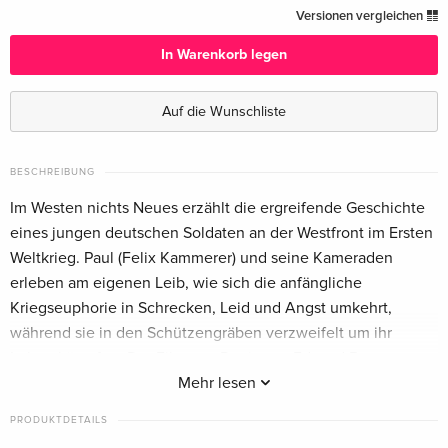
Standard Edition — (ausgewählt)
CHF 14.50
Versionen vergleichen
Deutsch
In Warenkorb legen
Standard Edition
CHF 19.50
Englisch · UK Version
Auf die Wunschliste
Standard Edition
CHF 30.50
Englisch · US Version
BESCHREIBUNG
Im Westen nichts Neues erzählt die ergreifende Geschichte
eines jungen deutschen Soldaten an der Westfront im Ersten
Weltkrieg. Paul (Felix Kammerer) und seine Kameraden
erleben am eigenen Leib, wie sich die anfängliche
Kriegseuphorie in Schrecken, Leid und Angst umkehrt,
während sie in den Schützengräben verzweifelt um ihr
Leben kämpfen. Der Film von Regisseur Edward Berger
basiert auf der berühmten gleichnamigen Buchvorlage von
Mehr lesen
Erich Maria Remarque.
PRODUKTDETAILS