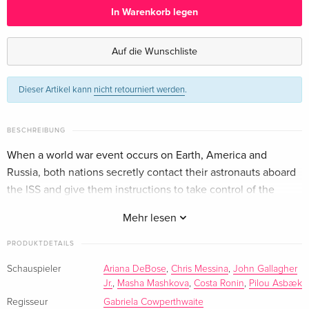
In Warenkorb legen
Standard Edition
CHF 35.50
Englisch · UK Version
Auf die Wunschliste
Standard Edition
CHF 25.50
Dieser Artikel kann
nicht retourniert werden
.
Englisch · US Version
BESCHREIBUNG
When a world war event occurs on Earth, America and
Russia, both nations secretly contact their astronauts aboard
the ISS and give them instructions to take control of the
station by any means necessary.
Mehr lesen
PRODUKTDETAILS
Schauspieler
Ariana DeBose
,
Chris Messina
,
John Gallagher
Jr.
,
Masha Mashkova
,
Costa Ronin
,
Pilou Asbæk
Regisseur
Gabriela Cowperthwaite