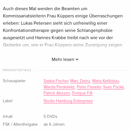
Auch dieses Mal werden die Beamten um
Kommissariatsleiterin Frau Küppers einige Überraschungen
erleben: Lukas Petersen sieht sich unfreiwillig einer
Konfrontationstherapie gegen seine Schlangenphobie
ausgesetzt und Hannes Krabbe treibt nach wie vor der
Gedanke um, wie er Frau Küppers seine Zuneigung zeigen
kann. Ob ein Wichtelgeschenk für sie am Valentinstag die
richtige Idee ist? Nina kehrt mit einem neuen Look ins Revier
Mehr lesen
zurück und Piet hat nach Jahren endlich wieder Kontakt zu
PRODUKTDETAILS
seinen zwei Töchtern. Die neuen Folgen läuten aber auch
einen Wachwechsel ein: Hannes Krabbe und Piet Welbrook
Schauspieler
Saskia Fischer
,
Marc Zwinz
,
Maria Ketikidou
,
Wanda Perdelwitz
,
Peter Fieseler
,
Sven Fricke
,
verlassen das Revier. Dafür treten die nicht weniger patenten
Patrick Abozen
,
Enrique Fiß
Kollegen Nils Sanchez, ein eher unkonventioneller Ermittler,
Label
Studio Hamburg Enterprises
und der Wachhabende Helmut Husmann ihren Dienst an. Es
stehen also ganz neue Zeiten an, nicht zuletzt wegen des
Abschieds von Revierveteran Dirk Matthies in der vorherigen
Inhalt
5 DVDs
Staffel.
FSK / Altersfreigabe
ab 6 Jahren