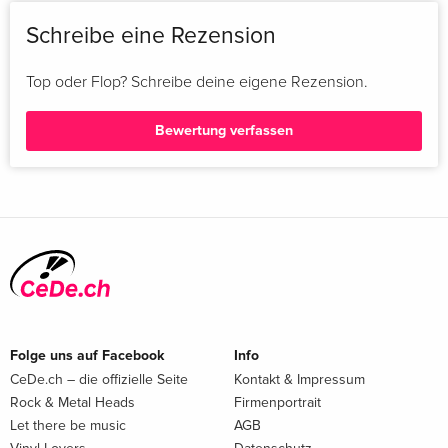
468: Mitschuld
Schreibe eine Rezension
469: Die Kunst zu kämpfen
470: Königs Fall
Top oder Flop? Schreibe deine eigene Rezension.
Bewertung verfassen
Folge uns auf Facebook
Info
CeDe.ch – die offizielle Seite
Kontakt & Impressum
Rock & Metal Heads
Firmenportrait
Let there be music
AGB