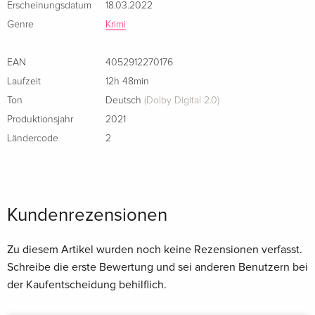
Erscheinungsdatum
18.03.2022
Bonusmaterial: 90-minütiges Special "St. Pauli, 06:07 Uhr"
Genre
Krimi
Episoden:
EAN
4052912270176
Laufzeit
12h 48min
455: Valentinstag
Ton
Deutsch
(Dolby Digital 2.0)
456: Elphi
Produktionsjahr
2021
457: Prepper
Ländercode
2
458: Schlangen
459: Die Freiheit
460: Die zwei Musketiere
461: Fremd unter Fremden
Kundenrezensionen
462: Endlose Liebe
463: Quizfieber
Zu diesem Artikel wurden noch keine Rezensionen verfasst.
464: Stumme Signale
Schreibe die erste Bewertung und sei anderen Benutzern bei
465: Niemand darf es wissen
der Kaufentscheidung behilflich.
466: Königs Tochter
467: Wahrheit oder Pflicht