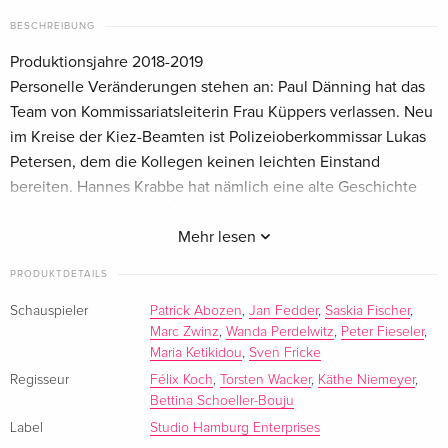
BESCHREIBUNG
Produktionsjahre 2018-2019
Personelle Veränderungen stehen an: Paul Dänning hat das
Team von Kommissariatsleiterin Frau Küppers verlassen. Neu
im Kreise der Kiez-Beamten ist Polizeioberkommissar Lukas
Petersen, dem die Kollegen keinen leichten Einstand
bereiten. Hannes Krabbe hat nämlich eine alte Geschichte
über ihn recherchiert: Der Neue ist auch bekannt als
Deichschafkiller von Hohenhorst. Der verurteilte Totschläger
Mehr lesen
Manni Schwacke wird nach Jahren aus der Haft entlassen.
PRODUKTDETAILS
Dirk Matthies und Harry Möller können sich noch gut an die
Tatnacht erinnern, in der ein Polizist mit einem Nageleisen
Schauspieler
Patrick Abozen
,
Jan Fedder
,
Saskia Fischer
,
Marc Zwinz
,
Wanda Perdelwitz
,
Peter Fieseler
,
brutal getötet wurde. Doch Manni behauptet nach wie vor,
Maria Ketikidou
,
Sven Fricke
dass er unschuldig sei. Auch ein alter Bekannter des Reviers
Regisseur
Félix Koch
,
Torsten Wacker
,
Käthe Niemeyer
,
ist fest von dessen Unschuld überzeugt: Mannis Bruder Olli.
Bettina Schoeller-Bouju
Als die Polizisten bei den Brüdern vor der Tür stehen, keimt
Label
Studio Hamburg Enterprises
bei Olli der Wunsch nach Vergeltung auf. Prompt erscheint er