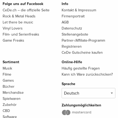
Folge uns auf Facebook
Info
CeDe.ch – die offizielle Seite
Kontakt & Impressum
Rock & Metal Heads
Firmenportrait
Let there be music
AGB
Vinyl Lovers
Datenschutz
Film- und Serienfreaks
Stellenangebote
Game Freaks
Partner-/Affiliate-Programm
Registrieren
CeDe Gutscheine kaufen
Sortiment
Online-Hilfe
Musik
Häufig gestellte Fragen
Filme
Kann ich Ware zurückschicken?
Games
Sprache
Bücher
Merchandise
Spielwaren
Zubehör
Zahlungsmöglichkeiten
CBD
Software