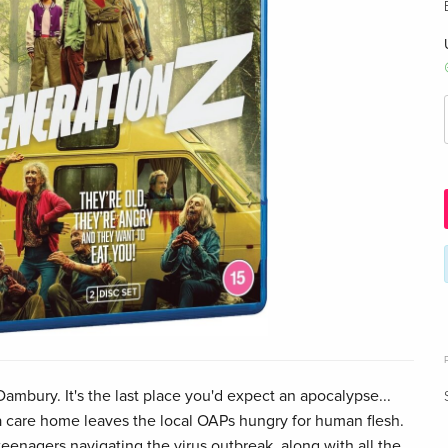
ambury. It's the last place you'd expect an apocalypse...
 a care home leaves the local OAPs hungry for human flesh.
teenagers navigating the virus outbreak, along with all the