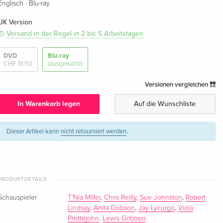
·
Englisch
Blu-ray
UK Version
Versand in der Regel in 2 bis 5 Arbeitstagen
DVD
Blu-ray
CHF 31.50
(ausgewählt)
Versionen vergleichen
In Warenkorb legen
Auf die Wunschliste
Dieser Artikel kann
nicht retourniert werden
.
PRODUKTDETAILS
Schauspieler
T'Nia Miller
,
Chris Reilly
,
Sue Johnston
,
Robert
Lindsay
,
Anita Dobson
,
Jay Lycurgo
,
Viola
Prettejohn
,
Lewis Gribben