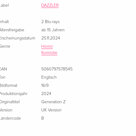
Label
DAZZLER
Inhalt
2 Blu-rays
Altersfreigabe
ab 15 Jahren
Erscheinungsdatum
25.11.2024
Genre
Horror
Komödie
EAN
5060797578545
Ton
Englisch
Bildformat
16/9
Produktionsjahr
2024
Originaltitel
Generation Z
Version
UK Version
Ländercode
B