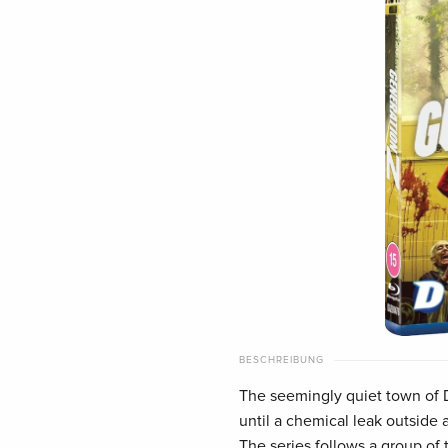
BESCHREIBUNG
The seemingly quiet town of D
until a chemical leak outside
The series follows a group of 