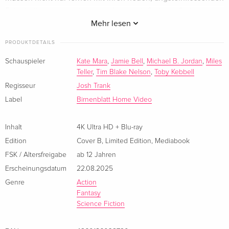
4K Ultra HD + Blu-ray
vergriffen
Fähigkeiten umzugehen, sondern auch Seite an Seite zu
Französisch
kämpfen, um die Welt vor einem neuen Feind zu retten.
Mehr lesen
4K Ultra HD + Blu-ray
vergriffen
PRODUKTDETAILS
Italienisch
Schauspieler
Kate Mara
,
Jamie Bell
,
Michael B. Jordan
,
Miles
Teller
,
Tim Blake Nelson
,
Toby Kebbell
Regisseur
Josh Trank
Label
Birnenblatt Home Video
Inhalt
4K Ultra HD + Blu-ray
Edition
Cover B
,
Limited Edition
,
Mediabook
FSK / Altersfreigabe
ab 12 Jahren
Erscheinungsdatum
22.08.2025
Genre
Action
Fantasy
Science Fiction