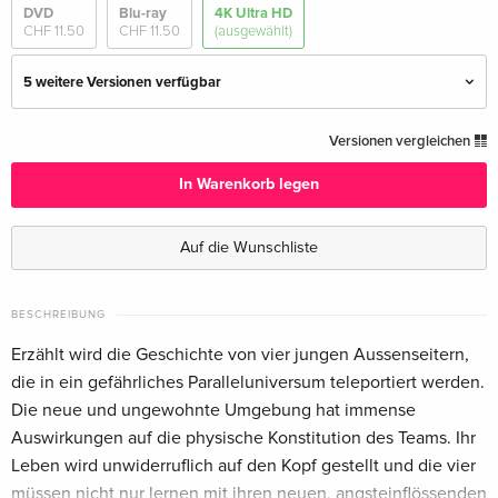
DVD
Blu-ray
4K Ultra HD
CHF 11.50
CHF 11.50
(ausgewählt)
5 weitere Versionen verfügbar
4K Ultra HD + Blu-ray
CHF 34.50
Versionen vergleichen
Deutsch
In Warenkorb legen
Cover A, Limited Edition, Mediabook, 4K Ultra
CHF 52.50
HD + Blu-ray
Auf die Wunschliste
Deutsch
Cover B, Limited Edition, Mediabook, 4K Ultra
CHF 52.50
BESCHREIBUNG
HD + Blu-ray — (ausgewählt)
Erzählt wird die Geschichte von vier jungen Aussenseitern,
Deutsch
die in ein gefährliches Paralleluniversum teleportiert werden.
Die neue und ungewohnte Umgebung hat immense
Cover C, Limited Edition, Mediabook, 4K Ultra
CHF 52.50
HD + Blu-ray
Auswirkungen auf die physische Konstitution des Teams. Ihr
Deutsch
Leben wird unwiderruflich auf den Kopf gestellt und die vier
müssen nicht nur lernen mit ihren neuen, angsteinflössenden