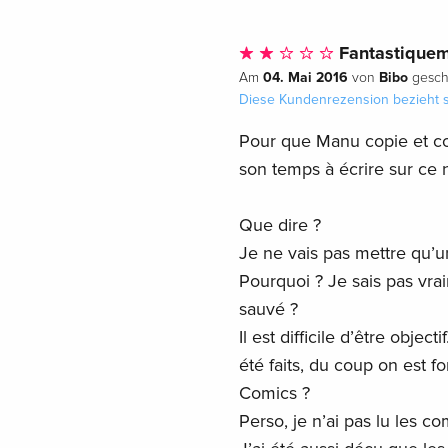
Fantastiqueme
04. Mai 2016
Bibo
Am
von
gesch
Diese Kundenrezension bezieht s
Pour que Manu copie et coll
son temps à écrire sur ce 
Que dire ?
Je ne vais pas mettre qu’un
Pourquoi ? Je sais pas vra
sauvé ?
Il est difficile d’être objec
été faits, du coup on est 
Comics ?
Perso, je n’ai pas lu les c