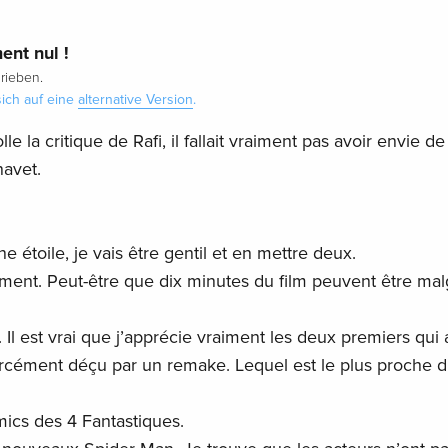
nt nul !
rieben.
ich auf eine
alternative Version
.
e la critique de Rafi, il fallait vraiment pas avoir envie d
navet.
e étoile, je vais être gentil et en mettre deux.
iment. Peut-être que dix minutes du film peuvent être mal
tif. Il est vrai que j’apprécie vraiment les deux premiers qui
forcément déçu par un remake. Lequel est le plus proche 
omics des 4 Fantastiques.