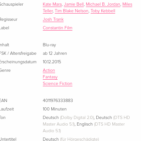
Schauspieler
Kate Mara
,
Jamie Bell
,
Michael B. Jordan
,
Miles
Cover C, Limited Edition, Mediabook, 4K Ultra
CHF 52.50
Teller
,
Tim Blake Nelson
,
Toby Kebbell
HD + Blu-ray
Regisseur
Josh Trank
Deutsch
Label
Constantin Film
Standard Edition
CHF 28.50
Englisch · US Version
Inhalt
Blu-ray
FSK / Altersfreigabe
ab 12 Jahren
Standard Edition
CHF 19.50
Erscheinungsdatum
10.12.2015
Französisch
Genre
Action
Fantasy
Standard Edition
vergriffen
Science Fiction
Französisch
EAN
4011976333883
Standard Edition
vergriffen
Französisch
Laufzeit
100 Minuten
Ton
Deutsch
(Dolby Digital 2.0)
,
Deutsch
(DTS HD
4K Ultra HD + Blu-ray
Master Audio 5.1)
,
Englisch
(DTS HD Master
vergriffen
Französisch
Audio 5.1)
Untertitel
Deutsch
(für Hörgeschädigte)