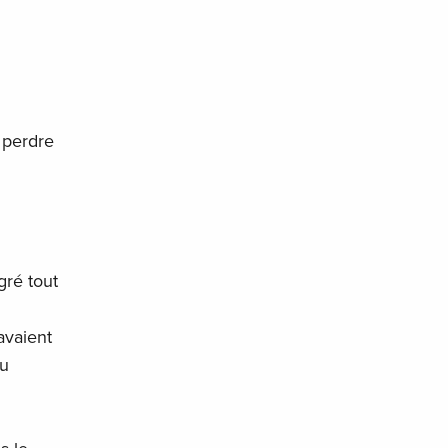
e perdre
gré tout
 avaient
du