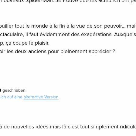
s nouveaux Spider-Man. Je trouve que les acteurs n’ont pa
uiller tout le monde à la fin à la vue de son pouvoir… ma
ctaculaire, il faut évidemment des exagérations. Auxquels 
p, ça coupe le plaisir.
voir les deux anciens pour pleinement apprécier ?
l
geschrieben.
ich auf eine
alternative Version
.
 de nouvelles idées mais là c'est tout simplement ridicul