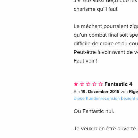
J’ai été aussi déçu que le
charisme qu’il faut.
Le méchant pourraient zigo
qu’un combat final soit spe
difficile de croire et du cou
Peut-être à voir avant de 
Faut voir !
Fantastic 4
19. Dezember 2015
Rige
Am
von
Diese Kundenrezension bezieht s
Ou Fantastic nul.
Je veux bien être ouverte à