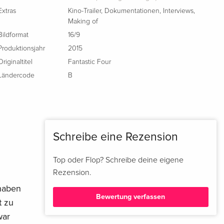
Standard Edition
CHF 16.50
Extras
Kino-Trailer
,
Dokumentationen
,
Interviews
,
Italienisch
Making of
Bildformat
16/9
4K Ultra HD + Blu-ray
vergriffen
Produktionsjahr
2015
Italienisch
Originaltitel
Fantastic Four
Ländercode
B
Schreibe eine Rezension
Top oder Flop? Schreibe deine eigene
Rezension.
 haben
Bewertung verfassen
t zu
war