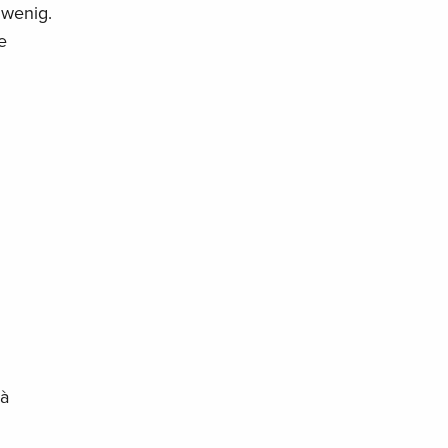
 wenig.
e
 à