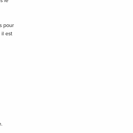
s le
is pour
il est
e.