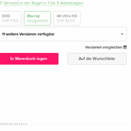
Versand in der Regel in 1 bis 3 Arbeitstagen
DVD
Blu-ray
4K Ultra HD
CHF 11.50
(ausgewählt)
CHF 34.50
11 weitere Versionen verfügbar
Versionen vergleichen
Standard Edition — (ausgewählt)
CHF 11.50
Deutsch
In Warenkorb legen
Auf die Wunschliste
4K Ultra HD + Blu-ray
CHF 34.50
Deutsch
Cover A, Limited Edition, Mediabook, 4K Ultra
CHF 52.50
HD + Blu-ray
Deutsch
Cover B, Limited Edition, Mediabook, 4K Ultra
CHF 52.50
HD + Blu-ray
PRODUKTDETAILS
Deutsch