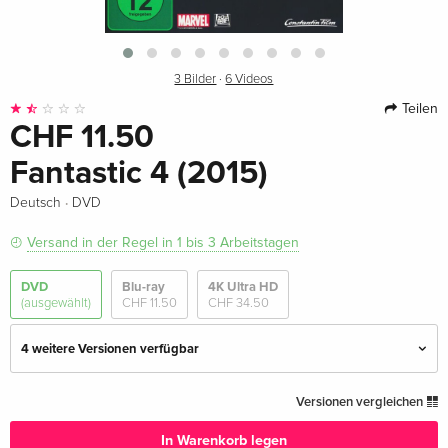
3 Bilder
·
6 Videos
Teilen
CHF 11.50
Fantastic 4 (2015)
·
Deutsch
DVD
Versand in der Regel in 1 bis 3 Arbeitstagen
DVD
Blu-ray
4K Ultra HD
(ausgewählt)
CHF 11.50
CHF 34.50
4 weitere Versionen verfügbar
Standard Edition — (ausgewählt)
CHF 11.50
Versionen vergleichen
Deutsch
In Warenkorb legen