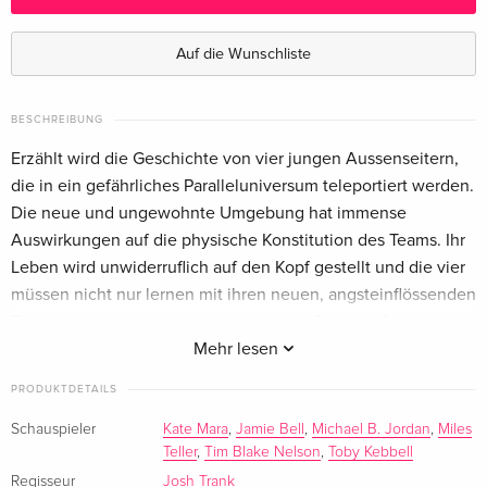
Standard Edition
vergriffen
Französisch
Auf die Wunschliste
Standard Edition
vergriffen
Französisch
BESCHREIBUNG
Erzählt wird die Geschichte von vier jungen Aussenseitern,
Standard Edition
CHF 16.50
die in ein gefährliches Paralleluniversum teleportiert werden.
Italienisch
Die neue und ungewohnte Umgebung hat immense
Auswirkungen auf die physische Konstitution des Teams. Ihr
Standard Edition
CHF 16.50
Leben wird unwiderruflich auf den Kopf gestellt und die vier
Italienisch
müssen nicht nur lernen mit ihren neuen, angsteinflössenden
Fähigkeiten umzugehen, sondern auch Seite an Seite zu
kämpfen, um die Welt vor einem neuen Feind zu retten.
Mehr lesen
PRODUKTDETAILS
Schauspieler
Kate Mara
,
Jamie Bell
,
Michael B. Jordan
,
Miles
Teller
,
Tim Blake Nelson
,
Toby Kebbell
Regisseur
Josh Trank