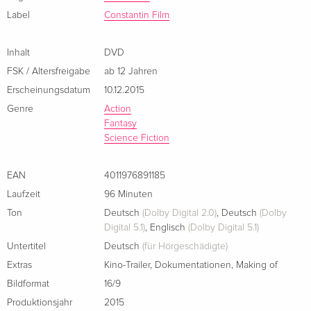
Label
Constantin Film
Inhalt
DVD
FSK / Altersfreigabe
ab 12 Jahren
Erscheinungsdatum
10.12.2015
Genre
Action
Fantasy
Science Fiction
EAN
4011976891185
Laufzeit
96 Minuten
Ton
Deutsch
(Dolby Digital 2.0)
,
Deutsch
(Dolby
Digital 5.1)
,
Englisch
(Dolby Digital 5.1)
Untertitel
Deutsch
(für Hörgeschädigte)
Extras
Kino-Trailer
,
Dokumentationen
,
Making of
Bildformat
16/9
Produktionsjahr
2015