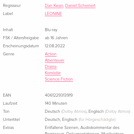
Leben anderer Versionen ihrer selbst zugreifen kann. Das ist
Regisseur
Dan Kwan
,
Daniel Scheinert
auch bitter nötig, denn sie wird mit einer grossen, wenn nicht
Standard Edition
CHF 18.50
Italienisch
Label
LEONINE
der grösstmöglichen Mission betraut: Der Rettung der Welt
vor dem unbekannten Bösen.
4K Ultra HD + Blu-ray
vergriffen
Inhalt
Blu-ray
Italienisch
EVERYTHING EVERYWHERE ALL AT ONCE ist ein
FSK / Altersfreigabe
ab 16 Jahren
überbordendes Sci-fi-/ Action-/ Kung-Fu-Abenteuer, das in
Erscheinungsdatum
12.08.2022
4K Ultra HD + Blu-ray
vergriffen
Lichtgeschwindigkeit durch multidimensionale Universen
Genre
Action
Italienisch
hüpft. Im Mittelpunkt dieser explosiven Mischung steht
Abenteuer
Michelle Yeoh als Retterin wider Willen und als ihre
Drama
Limited Edition, Steelbook, 4K Ultra HD + Blu-
vergriffen
Komödie
Gegenspielerin die unvergleichlichen Jaime Lee Curtis.
ray
Science Fiction
Italienisch
EAN
4061229313919
Laufzeit
140 Minuten
Ton
Deutsch
(Dolby Atmos)
,
Englisch
(Dolby Atmos)
Untertitel
Deutsch
,
Englisch
(für Hörgeschädigte)
Extras
Entfallene Szenen
,
Audiokommentar des
Regisseurs
,
Dokumentationen
,
Musikvideos
,