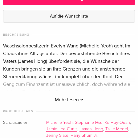
4K Ultra HD + Blu-ray
CHF 39.50
Deutsch
Auf die Wunschliste
Limited Edition, Mediabook, 4K Ultra HD +
vergriffen
Blu-ray
BESCHREIBUNG
Deutsch
Waschsalonbesitzerin Evelyn Wang (Michelle Yeoh) geht im
Chaos ihres Alltags unter: Der bevorstehende Besuch ihres
Standard Edition
CHF 27.50
Vaters (James Hong) überfordert sie, die Wünsche der
Englisch · US Version
Kunden bringen sie an ihre Grenzen und die anstehende
Steuererklärung wächst ihr komplett über den Kopf. Der
4K Ultra HD + Blu-ray
CHF 36.50
Englisch · US Version
Gang zum Finanzamt ist unausweichlich, doch während sie
mit ihrer Familie bei der Steuerprüferin (Jamie Lee Curtis)
Standard Edition
CHF 23.50
vorspricht, wird ihr Universum komplett
Mehr lesen
Französisch
durcheinandergewirbelt. Raum und Zeit lösen sich auf, und
PRODUKTDETAILS
die Menschen um sie herum haben, ebenso wie sie selbst,
Limited Edition, Steelbook, 4K Ultra HD + Blu-
vergriffen
plötzlich weitere Leben in Parallelwelten. Sie entdeckt, dass
Schauspieler
Michelle Yeoh
,
Stephanie Hsu
,
Ke Huy-Quan
,
ray
Jamie Lee Curtis
,
James Hong
,
Tallie Medel
,
das Multiversum real ist und sie auf die Fähigkeiten und das
Französisch
Jenny Slate
,
Harry Shum Jr.