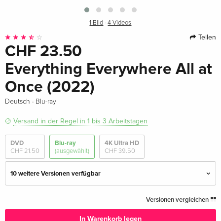
1 Bild
·
4 Videos
Teilen
CHF 23.50
Everything Everywhere All at
Once (2022)
·
Deutsch
Blu-ray
Versand in der Regel in 1 bis 3 Arbeitstagen
DVD
Blu-ray
4K Ultra HD
CHF 21.50
(ausgewählt)
CHF 39.50
10 weitere Versionen verfügbar
Standard Edition — (ausgewählt)
CHF 23.50
Versionen vergleichen
Deutsch
In Warenkorb legen