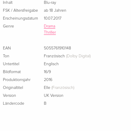
Inhalt
Blu-ray
FSK / Altersfreigabe
ab 18 Jahren
Erscheinungsdatum
10.07.2017
Genre
Drama
Thriller
EAN
5055761910148
Ton
Französisch
(Dolby Digital)
Untertitel
Englisch
Bildformat
16/9
Produktionsjahr
2016
Originaltitel
Elle
(Französisch)
Version
UK Version
Ländercode
B