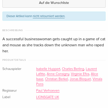
Englisch · UK Version
Auf die Wunschliste
Standard Edition
CHF 25.50
Dieser Artikel kann
nicht retourniert werden
.
Englisch · US Version
Standard Edition
CHF 13.50
BESCHREIBUNG
Französisch
A successful businesswoman gets caught up in a game of cat
and mouse as she tracks down the unknown man who raped
Standard Edition
vergriffen
Italienisch
her.
PRODUKTDETAILS
Schauspieler
Isabelle Huppert
,
Charles Berling
,
Laurent
Lafitte
,
Anne Consigny
,
Virginie Efira
,
Alice
Isaaz
,
Christian Berkel
,
Jonas Bloquet
,
Vimala
Pons
Regisseur
Paul Verhoeven
Label
LIONSGATE UK