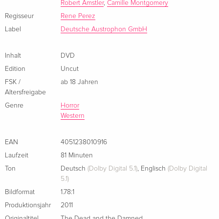
Robert Amstler
,
Camille Montgomery
Regisseur
Rene Perez
Label
Deutsche Austrophon GmbH
Inhalt
DVD
Edition
Uncut
FSK /
ab 18 Jahren
Altersfreigabe
Genre
Horror
Western
EAN
4051238010916
Laufzeit
81 Minuten
Ton
Deutsch
(Dolby Digital 5.1)
,
Englisch
(Dolby Digital
5.1)
Bildformat
1.78:1
Produktionsjahr
2011
Originaltitel
The Dead and the Damned