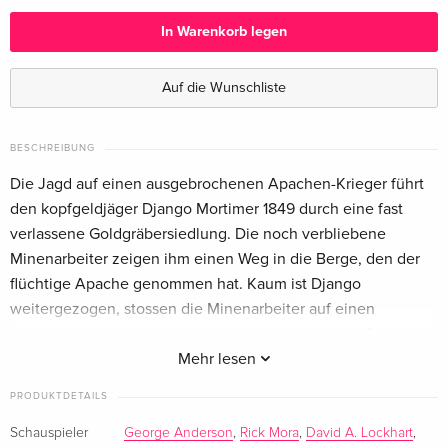
Deutsch
In Warenkorb legen
Uncut
vergriffen
Deutsch
Auf die Wunschliste
Standard Edition
vergriffen
Englisch · US Version
BESCHREIBUNG
Die Jagd auf einen ausgebrochenen Apachen-Krieger führt
den kopfgeldjäger Django Mortimer 1849 durch eine fast
verlassene Goldgräbersiedlung. Die noch verbliebene
Minenarbeiter zeigen ihm einen Weg in die Berge, den der
flüchtige Apache genommen hat. Kaum ist Django
weitergezogen, stossen die Minenarbeiter auf einen
seltsamen Asteroiden, der vor Millionen Jahren im Bermassiv
eingeschlagen sein muss. Doch der Fund ist gefährlich...
Mehr lesen
Originaltrailer;
PRODUKTDETAILS
Trailershow;
Schauspieler
George Anderson
,
Rick Mora
,
David A. Lockhart
,