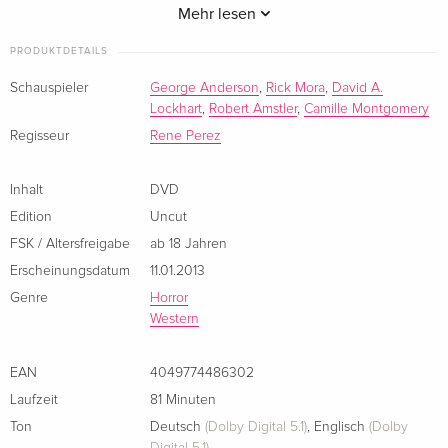
eingeschlagen sein muss. Doch der Fund ist gefährlich...
Mehr lesen
PRODUKTDETAILS
Schauspieler
George Anderson
,
Rick Mora
,
David A.
Lockhart
,
Robert Amstler
,
Camille Montgomery
Regisseur
Rene Perez
Inhalt
DVD
Edition
Uncut
FSK / Altersfreigabe
ab 18 Jahren
Erscheinungsdatum
11.01.2013
Genre
Horror
Western
EAN
4049774486302
Laufzeit
81 Minuten
Ton
Deutsch
(Dolby Digital 5.1)
,
Englisch
(Dolby