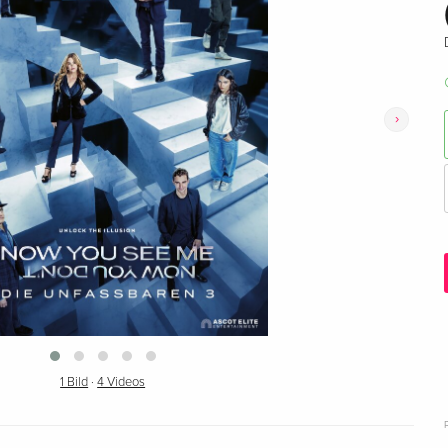
›
1 Bild
·
4 Videos