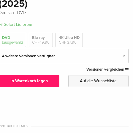
(2025)
·
Deutsch
DVD
Sofort Lieferbar
DVD
Blu-ray
4K Ultra HD
(ausgewählt)
CHF 19.90
CHF 37.90
4 weitere Versionen verfügbar
Versionen vergleichen
Standard Edition — (ausgewählt)
CHF 17.90
Deutsch
In Warenkorb legen
Auf die Wunschliste
Standard Edition
CHF 15.50
Englisch · UK Version
Standard Edition
CHF 33.50
Englisch · US Version
PRODUKTDETAILS
Standard Edition
CHF 21.90