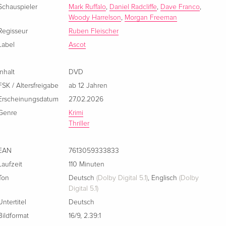
Schauspieler
Mark Ruffalo
,
Daniel Radcliffe
,
Dave Franco
,
Französisch
CHF 27.50
Woody Harrelson
,
Morgan Freeman
Regisseur
Ruben Fleischer
Standard Edition
CHF 19.50
Italienisch
Label
Ascot
Inhalt
DVD
FSK / Altersfreigabe
ab 12 Jahren
Erscheinungsdatum
27.02.2026
Genre
Krimi
Thriller
EAN
7613059333833
Laufzeit
110 Minuten
Ton
Deutsch
(Dolby Digital 5.1)
,
Englisch
(Dolby
Digital 5.1)
Untertitel
Deutsch
Bildformat
16/9
,
2.39:1