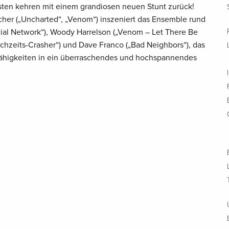
onisten kehren mit einem grandiosen neuen Stunt zurück!
cher („Uncharted“, „Venom“) inszeniert das Ensemble rund
ial Network“), Woody Harrelson („Venom – Let There Be
Hochzeits-Crasher“) und Dave Franco („Bad Neighbors“), das
Fähigkeiten in ein überraschendes und hochspannendes