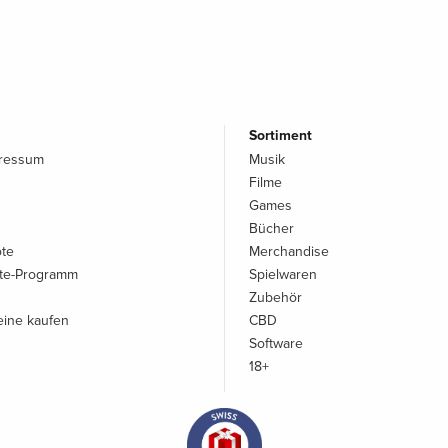
Sortiment
pressum
Musik
Filme
Games
Bücher
ote
Merchandise
iate-Programm
Spielwaren
Zubehör
ine kaufen
CBD
Software
18+