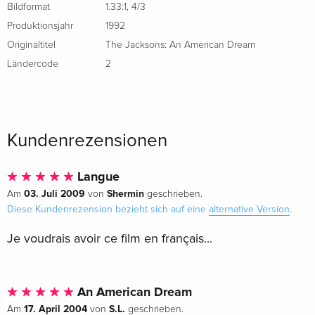
wurde. Nach jahrelangen Verhandlungen mit der Jackson-
Bildformat
1.33:1
,
4/3
Familie und Motown Records erscheint erstmalig der
Produktionsjahr
1992
legendäre TV-Zweiteiler über den Aufstieg der Familie
Originaltitel
The Jacksons: An American Dream
Jackson ins Showgeschäft, aus der "The Jackson Five" sowie
Ländercode
2
schliesslich der Weltstar Michael Jackson hervorgingen.
Kundenrezensionen
Langue
03. Juli 2009
Shermin
Am
von
geschrieben.
Diese Kundenrezension bezieht sich auf eine
alternative Version
.
Je voudrais avoir ce film en français...
An American Dream
17. April 2004
S.L.
Am
von
geschrieben.