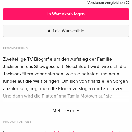
2 DVDs — (ausgewählt)
CHF 23.50
Versionen vergleichen
Deutsch
In Warenkorb legen
Standard Edition
CHF 37.50
Englisch · US Version
Auf die Wunschliste
BESCHREIBUNG
Zweiteilige TV-Biografie um den Aufstieg der Familie
Jackson in das Showgeschäft. Geschildert wird, wie sich die
Jackson-Eltern kennenlernen, wie sie heiraten und neun
Kinder auf die Welt bringen. Um sich von finanziellen Sorgen
abzulenken, beginnen die Kinder zu singen und zu tanzen.
Und dann wird die Plattenfirma Tamla Motown auf sie
aufmerksam...
Mehr lesen
Eine steile Karriere beginnt für die fünf Jungs unter dem
PRODUKTDETAILS
Bandnamen "The Jackson Five", obwohl dies bedeutet, dass