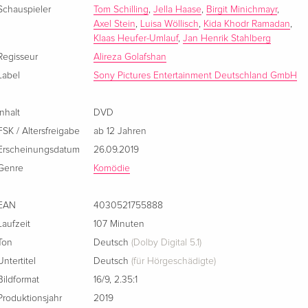
Schauspieler
Tom Schilling
,
Jella Haase
,
Birgit Minichmayr
,
Axel Stein
,
Luisa Wöllisch
,
Kida Khodr Ramadan
,
Klaas Heufer-Umlauf
,
Jan Henrik Stahlberg
Regisseur
Alireza Golafshan
Label
Sony Pictures Entertainment Deutschland GmbH
Inhalt
DVD
FSK / Altersfreigabe
ab 12 Jahren
Erscheinungsdatum
26.09.2019
Genre
Komödie
EAN
4030521755888
Laufzeit
107 Minuten
Ton
Deutsch
(Dolby Digital 5.1)
Untertitel
Deutsch
(für Hörgeschädigte)
Bildformat
16/9
,
2.35:1
Produktionsjahr
2019