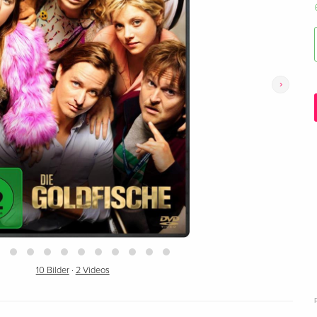
›
10 Bilder
·
2 Videos