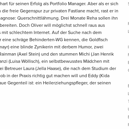
 hart für seinen Erfolg als Portfolio Manager. Aber als er sich
ie freie Gegenspur zur privaten Fastlane macht, rast er in
agnose: Querschnittlähmung. Drei Monate Reha sollen ihn
bereiten. Doch Oliver will möglichst schnell raus aus
 mit schlechtem Internet. Auf der Suche nach dem
er eine schräge Behinderten-WG kennen, die Goldfisch
mayr) eine blinde Zynikerin mit derbem Humor, zwei
Rainman (Axel Stein) und den stummen Michi (Jan Henrik
anzi (Luisa Wöllisch), ein selbstbewusstes Mädchen mit
 Betreuer Laura (Jella Haase), die nach dem Studium der
b in der Praxis richtig gut machen will und Eddy (Kida
e Gegenteil ist: ein Heilerziehungspfleger, der seinen