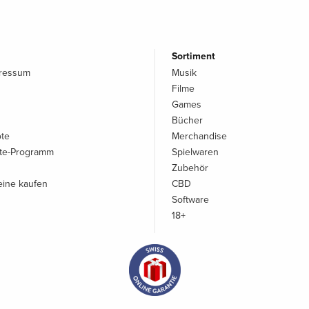
Sortiment
pressum
Musik
Filme
Games
Bücher
ote
Merchandise
iate-Programm
Spielwaren
Zubehör
ine kaufen
CBD
Software
18+