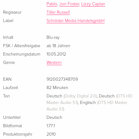
Pablo
,
Jon Foster
,
Lizzy Caplan
Colt, wer im Recht ist. Und was auch immer passiert, Juliette
Flowers hat nicht vor, ihren Eid zu brechen...
Regisseur
Tiller Russell
Label
Schröder Media HandelsgmbH
Inhalt
Blu-ray
FSK / Altersfreigabe
ab 18 Jahren
Erscheinungsdatum
10.05.2012
Genre
Western
EAN
9120027348709
Laufzeit
82 Minuten
Ton
Deutsch
(Dolby Digital 2.0)
,
Deutsch
(DTS HD
Master Audio 5.1)
,
Englisch
(DTS HD Master
Audio 5.1)
Untertitel
Deutsch
Bildformat
1.77:1
Produktionsjahr
2010