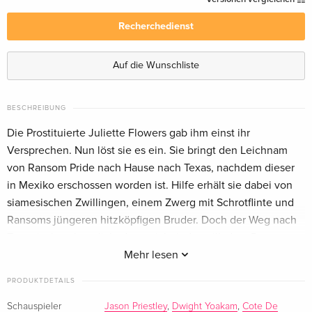
Recherchedienst
Auf die Wunschliste
BESCHREIBUNG
Die Prostituierte Juliette Flowers gab ihm einst ihr
Versprechen. Nun löst sie es ein. Sie bringt den Leichnam
von Ransom Pride nach Hause nach Texas, nachdem dieser
in Mexiko erschossen worden ist. Hilfe erhält sie dabei von
siamesischen Zwillingen, einem Zwerg mit Schrotflinte und
Ransoms jüngeren hitzköpfigen Bruder. Doch der Weg nach
Texas ist beschwerlich, denn nicht jeder will, dass Ransom
Pride seine letzte Ruhe findet. Und so muss sich die
Mehr lesen
ungleiche Gruppe nicht nur ruchlosen Kopfgeldjägern,
PRODUKTDETAILS
sondern auch noch einem mörderischen Reverend und
seinem Clan stellen. Am Ende entscheidet der schnellere
Schauspieler
Jason Priestley
,
Dwight Yoakam
,
Cote De