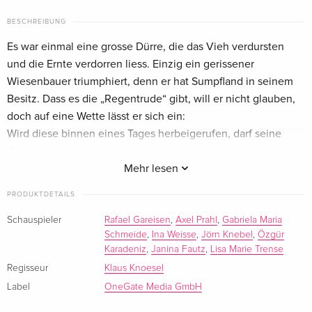
BESCHREIBUNG
Es war einmal eine grosse Dürre, die das Vieh verdursten
und die Ernte verdorren liess. Einzig ein gerissener
Wiesenbauer triumphiert, denn er hat Sumpfland in seinem
Besitz. Dass es die „Regentrude“ gibt, will er nicht glauben,
doch auf eine Wette lässt er sich ein:
Wird diese binnen eines Tages herbeigerufen, darf seine
Tochter ihren verarmten Verlobten heiraten. Wie zwei junge
Liebende die Reise in ein unterirdisches Reich antreten und
Mehr lesen
dabei nicht nur ihre Liebe, sondern auch die Welt vor dem
PRODUKTDETAILS
Feuermann retten, davon erzählt dieses faszinierend zeitlose
Märchen.
Schauspieler
Rafael Gareisen
,
Axel Prahl
,
Gabriela Maria
Schmeide
,
Ina Weisse
,
Jörn Knebel
,
Özgür
Karadeniz
,
Janina Fautz
,
Lisa Marie Trense
Regisseur
Klaus Knoesel
Label
OneGate Media GmbH