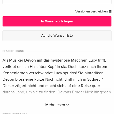
Standard Edition — (ausgewählt)
CHF 21.50
Versionen vergleichen
Deutsch
In Warenkorb legen
Standard Edition
CHF 33.50
Englisch · US Version
Auf die Wunschliste
BESCHREIBUNG
Als Musiker Devon auf das mysteriöse Mädchen Lucy trifft,
verliebt er sich Hals über Kopf in sie. Doch kurz nach ihrem
Kennenlernen verschwindet Lucy spurlos! Sie hinterlässt
Devon bloss eine kurze Nachricht: „Triff mich in Sydney!“
Dieser zögert nicht und macht sich auf eine Reise quer
durchs Land, um sie zu finden. Devons Bruder Nick hingegen
ist sehr besorgt: Er befürchtet, dass Lucy nur in Devons Kopf
existiert… Und so beschliesst er, seinem jüngeren Bruder zu
Mehr lesen
folgen.