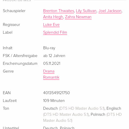
PRODUKTDETAILS
Schauspieler
Brenton Thwaites
,
Lily Sullivan
,
Joel Jackson
,
Anita Hegh
,
Zahra Newman
Regisseur
Luke Eve
Label
Splendid Film
Inhalt
Blu-ray
FSK / Altersfreigabe
ab 12 Jahren
Erscheinungsdatum
05.11.2021
Genre
Drama
Romantik
EAN
4013549121750
Laufzeit
109 Minuten
Ton
Deutsch
(DTS HD Master Audio 5.1)
,
Englisch
(DTS HD Master Audio 5.1)
,
Polnisch
(DTS HD
Master Audio 5.1)
Untertitel
Deutsch
,
Polnisch