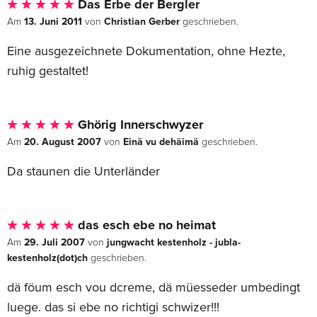
Das Erbe der Bergler
13. Juni 2011
Christian Gerber
Am
von
geschrieben.
Eine ausgezeichnete Dokumentation, ohne Hezte,
ruhig gestaltet!
Ghörig Innerschwyzer
20. August 2007
Einä vu dehäimä
Am
von
geschrieben.
Da staunen die Unterländer
das esch ebe no heimat
29. Juli 2007
jungwacht kestenholz - jubla-
Am
von
kestenholz(dot)ch
geschrieben.
dä föum esch vou dcreme, dä müesseder umbedingt
luege. das si ebe no richtigi schwizer!!!