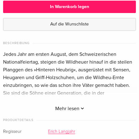
In Warenkorb legen
Standard Edition
CHF 45.50
Französisch
Auf die Wunschliste
Standard Edition
CHF 45.50
Italienisch
BESCHREIBUNG
Jedes Jahr am ersten August, dem Schweizerischen
Nationalfeiertag, steigen die Wildheuer hinauf in die steilen
Planggen des »Hinteren Heubrig«, ausgerüstet mit Sensen,
Heugaren und Griff-Holzschuhen, um die Wildheu-Ernte
einzubringen, so wie das schon ihre Väter gemacht haben.
Sie sind die Söhne einer Generation, die in der
Herausforderung und im Einvernehmen mit der Natur lebten
und überlebten. Mich interessiert das Wissen des einfachen
Mehr lesen
Lebens, die Grundlage der menschlichen Existenz.
PRODUKTDETAILS
Regisseur
Erich Langjahr