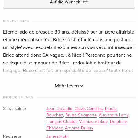
Auf die Wunschliste
BESCHREIBUNG
Eternel ado de presque 30 ans, délaissé par un père affairiste
et une mère absentée, Brice s`est réfugié dans une posture,
un 'style' avec lesquels il exprimes son vrai vécu intrinsèque :
Brice attend donc SA vague... à Nice ! Personne pourtant ne
se risque à se moquer de Brice : redoutable bretteur de
langage, Brice s`est fait une spécialité de 'casser' tout et tout
le monde par le truchement de ses reparties verbales. Il
fallait bien qu`un jour Brice soit rattrapé par la réalité...
Mehr lesen
PRODUKTDETAILS
Le personnage culte créé sur scène et à la TV en 1995 par
Jean Dujardin a fait ses débuts sur le grand écran en avril
Schauspieler
Jean Dujardin
,
Clovis Cornillac
,
Élodie
Bouchez
,
Bruno Salomone
,
Alexandra Lamy
,
2005.
François Chattot
,
Mathias Mlekuz
,
Delphine
Chanéac
,
Antoine Duléry
Regisseur
James Huth