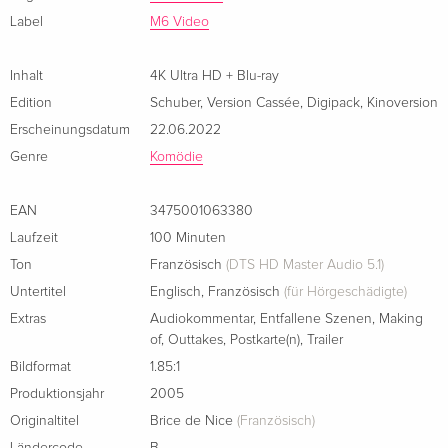
Label
M6 Video
Inhalt
4K Ultra HD + Blu-ray
Edition
Schuber
,
Version Cassée
,
Digipack
,
Kinoversion
Erscheinungsdatum
22.06.2022
Genre
Komödie
EAN
3475001063380
Laufzeit
100 Minuten
Ton
Französisch
(DTS HD Master Audio 5.1)
Untertitel
Englisch
,
Französisch
(für Hörgeschädigte)
Extras
Audiokommentar
,
Entfallene Szenen
,
Making
of
,
Outtakes
,
Postkarte(n)
,
Trailer
Bildformat
1.85:1
Produktionsjahr
2005
Originaltitel
Brice de Nice
(Französisch)
Ländercode
B