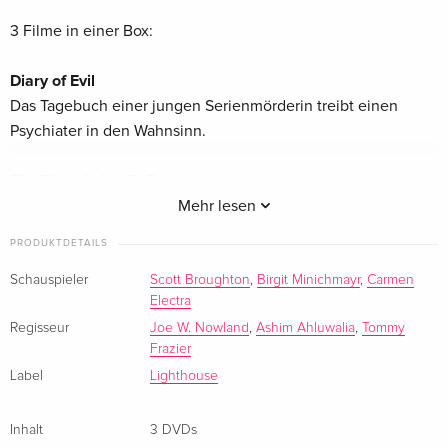
3 Filme in einer Box:
Diary of Evil
Das Tagebuch einer jungen Serienmörderin treibt einen
Psychiater in den Wahnsinn.
The Field Guide To Evil
Anthologie-Horror mit acht eigenständigen
Mehr lesen
Gruselgeschichten aus acht verschiedenen Ländern.
PRODUKTDETAILS
The Book of Fire
Schauspieler
Scott Broughton
,
Birgit Minichmayr
,
Carmen
Electra
Das magische Buch des Feuers entfesselt einen gefährlichen
Fluch, der die junge Nina und ihre Welt bedroht.
Regisseur
Joe W. Nowland
,
Ashim Ahluwalia
,
Tommy
Frazier
Label
Lighthouse
Inhalt
3 DVDs