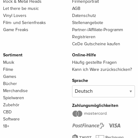
Rock & Metal Heads
Firmenportrait
Let there be music
AGB
Vinyl Lovers
Datenschutz
Film- und Serienfreaks
Stellenangebote
Game Freaks
Partner-/Affiliate-Programm
Registrieren
CeDe Gutscheine kaufen
Sortiment
Online-Hilfe
Musik
Häufig gestellte Fragen
Filme
Kann ich Ware zurückschicken?
Games
Sprache
Bücher
Merchandise
Spielwaren
Zubehör
Zahlungsmöglichkeiten
CBD
Software
18+