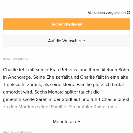
Standard Edition — (ausgewählt)
vergriffen
Versionen vergleichen
Deutsch
Recherchedienst
Standard Edition
vergriffen
Englisch · US Version
Auf die Wunschliste
Standard Edition
vergriffen
Französisch
BESCHREIBUNG
Charlie lebt mit seiner Frau Rebecca und ihrem kleinen Sohn
Standard Edition
vergriffen
in Anchorage. Seine Ehe zerfällt und Charlie fällt in eine alte
Italienisch
Trunksucht zurück, als seine kleine Familie plötzlich brutal
ermordet wird. Sechs Monate später taucht die
geheimnisvolle Sarah in der Stadt auf und führt Charlie direkt
zu den Mördern seiner Familie. Ein brutaler Kampf ums
Überleben beginnt, als Charlie erfährt, warum seine Familie
sterben musste...
Mehr lesen
PRODUKTDETAILS