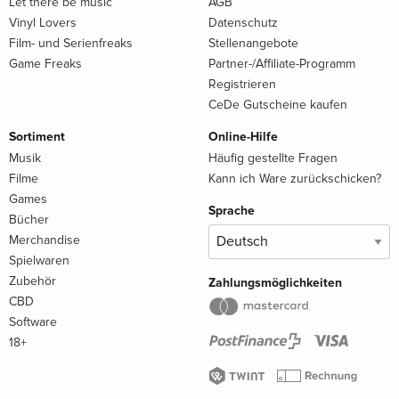
Let there be music
AGB
Vinyl Lovers
Datenschutz
Film- und Serienfreaks
Stellenangebote
Game Freaks
Partner-/Affiliate-Programm
Registrieren
CeDe Gutscheine kaufen
Sortiment
Online-Hilfe
Musik
Häufig gestellte Fragen
Filme
Kann ich Ware zurückschicken?
Games
Sprache
Bücher
Merchandise
Spielwaren
Zubehör
Zahlungsmöglichkeiten
CBD
Software
18+