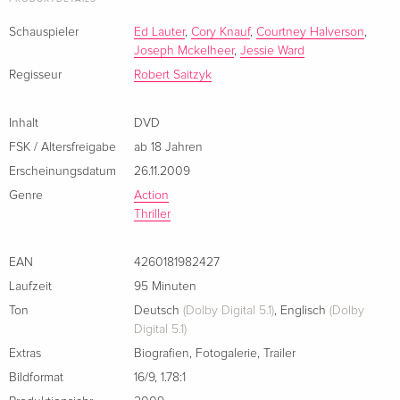
Schauspieler
Ed Lauter
,
Cory Knauf
,
Courtney Halverson
,
Joseph Mckelheer
,
Jessie Ward
Regisseur
Robert Saitzyk
Inhalt
DVD
FSK / Altersfreigabe
ab 18 Jahren
Erscheinungsdatum
26.11.2009
Genre
Action
Thriller
EAN
4260181982427
Laufzeit
95 Minuten
Ton
Deutsch
(Dolby Digital 5.1)
,
Englisch
(Dolby
Digital 5.1)
Extras
Biografien
,
Fotogalerie
,
Trailer
Bildformat
16/9
,
1.78:1