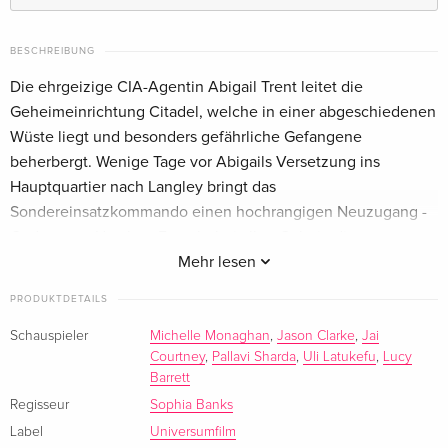
Standard Edition
CHF 16.50
Italienisch
BESCHREIBUNG
Die ehrgeizige CIA-Agentin Abigail Trent leitet die
Geheimeinrichtung Citadel, welche in einer abgeschiedenen
Wüste liegt und besonders gefährliche Gefangene
beherbergt. Wenige Tage vor Abigails Versetzung ins
Hauptquartier nach Langley bringt das
Sondereinsatzkommando einen hochrangigen Neuzugang -
Codename: Hatchet. Er steht bei allen Geheimdiensten ganz
oben auf der Liste der meistgesuchten Kriminellen. Bevor
Mehr lesen
jedoch irgendjemand ihn befragen kann, gelingt es Hatchet
PRODUKTDETAILS
sich zu befreien und einen Offizier nach dem anderen zu
erledigen. Seine Ergreifung ist für Abigail nicht nur ein Job,
Schauspieler
Michelle Monaghan
,
Jason Clarke
,
Jai
Courtney
,
Pallavi Sharda
,
Uli Latukefu
,
Lucy
sondern auch eine persönliche Angelegenheit – denn
Barrett
Hatchet hat einst ihren Ehemann ermordet. Ein tödliches
Regisseur
Sophia Banks
Katz- und Maus-Spiel beginnt in den unterirdischen Gängen
Label
Universumfilm
des