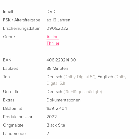
abgeschotteten Hochsicherheitstrakts...
Inhalt
DVD
FSK / Altersfreigabe
ab 16 Jahren
Erscheinungsdatum
09.09.2022
Genre
Action
Thriller
EAN
4061229214100
Laufzeit
88 Minuten
Ton
Deutsch
(Dolby Digital 5.1)
,
Englisch
(Dolby
Digital 5.1)
Untertitel
Deutsch
(für Hörgeschädigte)
Extras
Dokumentationen
Bildformat
16/9
,
2.40:1
Produktionsjahr
2022
Originaltitel
Black Site
Ländercode
2