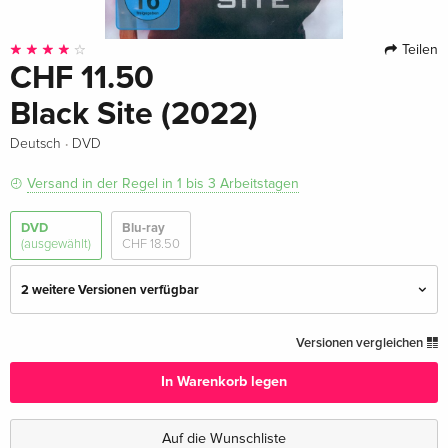
Teilen
CHF 11.50
Black Site (2022)
·
Deutsch
DVD
Versand in der Regel in 1 bis 3 Arbeitstagen
DVD
Blu-ray
(ausgewählt)
CHF 18.50
2 weitere Versionen verfügbar
Standard Edition — (ausgewählt)
CHF 11.50
Versionen vergleichen
Deutsch
In Warenkorb legen
Standard Edition
CHF 22.50
Englisch · US Version
Auf die Wunschliste