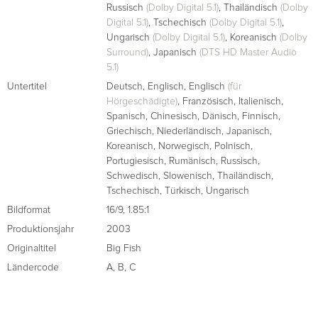
Russisch
(Dolby Digital 5.1)
,
Thailändisch
(Dolby
Digital 5.1)
,
Tschechisch
(Dolby Digital 5.1)
,
Ungarisch
(Dolby Digital 5.1)
,
Koreanisch
(Dolby
Surround)
,
Japanisch
(DTS HD Master Audio
5.1)
Untertitel
Deutsch
,
Englisch
,
Englisch
(für
Hörgeschädigte)
,
Französisch
,
Italienisch
,
Spanisch
,
Chinesisch
,
Dänisch
,
Finnisch
,
Griechisch
,
Niederländisch
,
Japanisch
,
Koreanisch
,
Norwegisch
,
Polnisch
,
Portugiesisch
,
Rumänisch
,
Russisch
,
Schwedisch
,
Slowenisch
,
Thailändisch
,
Tschechisch
,
Türkisch
,
Ungarisch
Bildformat
16/9
,
1.85:1
Produktionsjahr
2003
Originaltitel
Big Fish
Ländercode
A
,
B
,
C