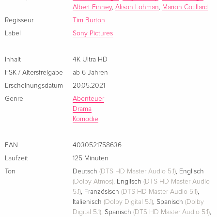
Albert Finney
,
Alison Lohman
,
Marion Cotillard
Alleingang gewonnen, eine komplette Nacht auf dem Grund
eines Sees verbracht und noch viele andere unglaubliche
Regisseur
Tim Burton
Wunderdinge erlebt. Will rekapituliert all diese bizarren
Label
Sony Pictures
Geschichten, will Spuren von Realität in den
Lügenkonstrukten entdecken - doch Edward Blooms
Inhalt
4K Ultra HD
"Wirklichkeit" ist eine andere ..
FSK / Altersfreigabe
ab 6 Jahren
Erscheinungsdatum
20.05.2021
Genre
Abenteuer
Drama
Komödie
EAN
4030521758636
Laufzeit
125 Minuten
Ton
Deutsch
(DTS HD Master Audio 5.1)
,
Englisch
(Dolby Atmos)
,
Englisch
(DTS HD Master Audio
5.1)
,
Französisch
(DTS HD Master Audio 5.1)
,
Italienisch
(Dolby Digital 5.1)
,
Spanisch
(Dolby
Digital 5.1)
,
Spanisch
(DTS HD Master Audio 5.1)
,