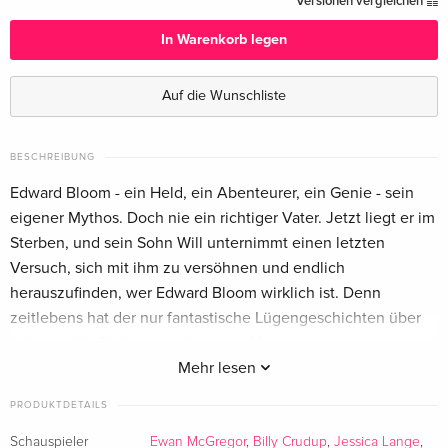
Versionen vergleichen
Deutsch
In Warenkorb legen
4K Ultra HD + Blu-ray
CHF 31.50
Englisch · UK Version
Auf die Wunschliste
4K Ultra HD + Blu-ray
CHF 37.50
Englisch · US Version
BESCHREIBUNG
Edward Bloom - ein Held, ein Abenteurer, ein Genie - sein
4K Ultra HD + Blu-ray
vergriffen
eigener Mythos. Doch nie ein richtiger Vater. Jetzt liegt er im
Französisch
Sterben, und sein Sohn Will unternimmt einen letzten
Versuch, sich mit ihm zu versöhnen und endlich
Standard Edition
vergriffen
herauszufinden, wer Edward Bloom wirklich ist. Denn
Französisch
zeitlebens hat der nur fantastische Lügengeschichten über
sich erzählt. So hätte er als junger Mann gemeinsam mit
4K Ultra HD + Blu-ray
CHF 23.50
Italienisch
einem Riesen seine Heimatstadt verlassen, in einem
Mehr lesen
magischen Wald gegen mordlüsterne Fabelwesen gekämpft,
PRODUKTDETAILS
4K Ultra HD + Blu-ray
vergriffen
mit einem Werwolf im Zirkus gelebt, seine Ehefrau mit
Italienisch
10.000 Narzissen betört, den Zweiten Weltkrieg quasi im
Schauspieler
Ewan McGregor
,
Billy Crudup
,
Jessica Lange
,