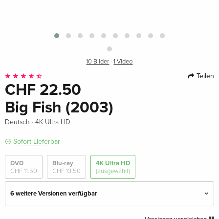
10 Bilder
·
1 Video
Teilen
CHF 22.50
Big Fish (2003)
·
Deutsch
4K Ultra HD
Sofort Lieferbar
DVD
Blu-ray
4K Ultra HD
CHF 11.50
CHF 13.50
(ausgewählt)
6 weitere Versionen verfügbar
Standard Edition — (ausgewählt)
CHF 22.50