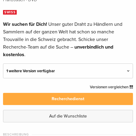
Französisch
DVD
SWISS
Wir suchen für Dich!
Unser guter Draht zu Händlern und
Sammlern auf der ganzen Welt hat schon so manche
Trouvaille in die Schweiz gebracht. Schicke unser
Recherche-Team auf die Suche –
unverbindlich und
kostenlos
.
1 weitere Version verfügbar
Standard Edition
vergriffen
Versionen vergleichen
Deutsch
Recherchedienst
Standard Edition — (ausgewählt)
vergriffen
Französisch
Auf die Wunschliste
BESCHREIBUNG