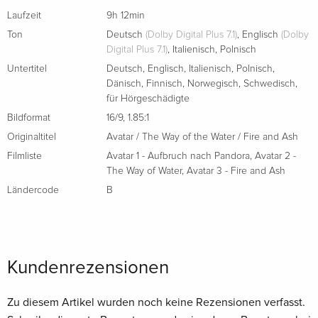
Die Sullys finde weiterhin Unterschlupf beim Clan der
Laufzeit
9h 12min
Metkayina an der Küste Pandoras. Dennoch tun sie sich
Ton
Deutsch
(Dolby Digital Plus 7.1)
,
Englisch
(Dolby
schwer, zu einer Art Normalität zu finden, denn der Tod von
Digital Plus 7.1)
,
Italienisch
,
Polnisch
Neteyam während des Kampfes gegen die Resources
Untertitel
Deutsch
,
Englisch
,
Italienisch
,
Polnisch
,
Development Administration der Menschen wiegt immer
Dänisch
,
Finnisch
,
Norwegisch
,
Schwedisch
,
für Hörgeschädigte
noch schwer. Jake, Neytiri, Lo’ak, Tuk, Spider und Kiri
Bildformat
16/9
,
1.85:1
müssen alle ihren eigenen Weg finden, mit diesem bitteren
Verlust umzugehen. Schliesslich entscheiden die Sullys, dass
Originaltitel
Avatar / The Way of the Water / Fire and Ash
es vor allem für Spider an diesem Ort nicht mehr sicher
Filmliste
Avatar 1 - Aufbruch nach Pandora
,
Avatar 2 -
The Way of Water
,
Avatar 3 - Fire and Ash
genug ist. Er soll zurück in die Festung der Omatikaya
gebracht werden. Doch auf dem Weg dahin werden sie vom
Ländercode
B
Mangkwan-Clan, dem Volk der Asche, angegriffen. Der Clan
hat sich von der Lebensweise der Na'vi abgekehrt, seit ein
Vulkanausbruch ihre Heimat in Schutt und Asche gelegt hat.
Kundenrezensionen
Zu diesem Artikel wurden noch keine Rezensionen verfasst.