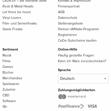
CeDe.ch – die offizielle Seite
Kontakt & Impressum
Rock & Metal Heads
Firmenportrait
Let there be music
AGB
Vinyl Lovers
Datenschutz
Film- und Serienfreaks
Stellenangebote
Game Freaks
Partner-/Affiliate-Programm
Registrieren
CeDe Gutscheine kaufen
Sortiment
Online-Hilfe
Musik
Häufig gestellte Fragen
Filme
Kann ich Ware zurückschicken?
Games
Sprache
Bücher
Merchandise
Spielwaren
Zubehör
Zahlungsmöglichkeiten
CBD
Software
18+