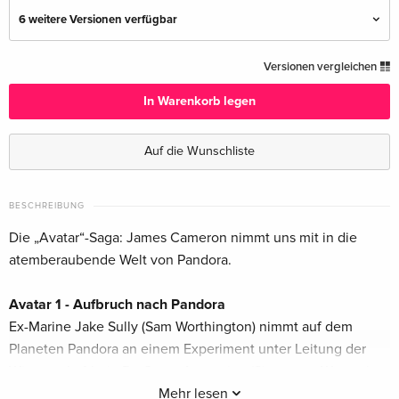
6 weitere Versionen verfügbar
Schuber, 3 4K Ultra HDs + 3 Blu-rays —
CHF 67.90
Versionen vergleichen
(ausgewählt)
CHF 88.50
Deutsch
In Warenkorb legen
3 4K Ultra HDs + 3 Blu-rays
CHF 86.50
Auf die Wunschliste
Englisch · UK Version
Limited Collector's Edition, 3 4K Ultra HDs + 6
CHF 219.50
BESCHREIBUNG
Blu-rays
Die „Avatar“-Saga: James Cameron nimmt uns mit in die
Englisch · UK Version
atemberaubende Welt von Pandora.
Limited Collector's Edition, 3 4K Ultra HDs + 6
CHF 289.90
Blu-rays
CHF 300.50
Avatar 1 - Aufbruch nach Pandora
Englisch · US Version
Ex-Marine Jake Sully (Sam Worthington) nimmt auf dem
Planeten Pandora an einem Experiment unter Leitung der
3 4K Ultra HDs + 3 Blu-rays
CHF 66.90
Wissenschaftlerin Dr. Grace Augustine (Sigourney Weaver)
Französisch
CHF 69.50
teil. Als er sich im genetisch manipulierten Körper der
Mehr lesen