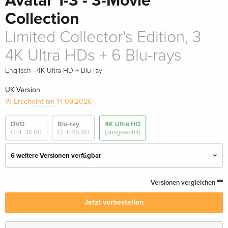
Avatar 1-3 - 3-Movie
Collection
Limited Collector's Edition, 3
4K Ultra HDs + 6 Blu-rays
·
Englisch
4K Ultra HD + Blu-ray
UK Version
Erscheint am 14.09.2026
DVD
Blu-ray
4K Ultra HD
CHF 34.90
CHF 46.90
(ausgewählt)
6 weitere Versionen verfügbar
Schuber, 3 4K Ultra HDs + 3 Blu-rays
CHF 67.90
Versionen vergleichen
Deutsch
CHF 88.50
Jetzt vorbestellen
3 4K Ultra HDs + 3 Blu-rays
CHF 86.50
Englisch · UK Version