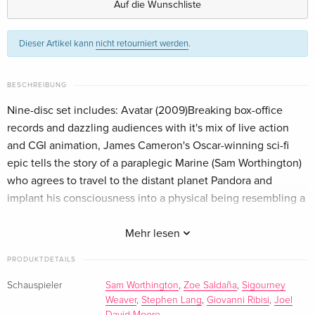
Auf die Wunschliste
Limited Collector's Edition, 3 4K Ultra HDs + 6
CHF 219.50
Dieser Artikel kann
nicht retourniert werden
.
Blu-rays — (ausgewählt)
Englisch · UK Version
BESCHREIBUNG
Limited Collector's Edition, 3 4K Ultra HDs + 6
CHF 289.90
Blu-rays
CHF 300.50
Nine-disc set includes: Avatar (2009)Breaking box-office
Englisch · US Version
records and dazzling audiences with it's mix of live action
and CGI animation, James Cameron's Oscar-winning sci-fi
3 4K Ultra HDs + 3 Blu-rays
CHF 66.90
epic tells the story of a paraplegic Marine (Sam Worthington)
Französisch
CHF 69.50
who agrees to travel to the distant planet Pandora and
implant his consciousness into a physical being resembling a
Édition Prestige, Limited Edition, 3 4K Ultra
CHF 183.50
member of the native Na'vi population. His loyalties are
HDs + 6 Blu-rays
Französisch
tested after he falls in love with an alien female (Zoe Saldana)
Mehr lesen
and is pressured to betray her people. Sigourney Weaver,
PRODUKTDETAILS
3 4K Ultra HDs + 3 Blu-rays
CHF 65.90
Stephen Lang co-star. 162 min. C/Rtg: PG-13 Avatar: The Way
Italienisch
CHF 69.50
Of Water (2022)Having made Pandora his home, human Jake
Schauspieler
Sam Worthington
,
Zoe Saldaña
,
Sigourney
Weaver
,
Stephen Lang
,
Giovanni Ribisi
,
Joel
Sully (Sam Worthington) is now living among the alien Na'vi