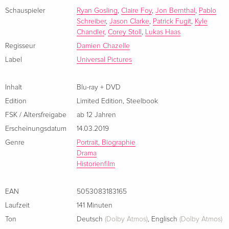
Blu-ray + DVD
vergriffen
Schauspieler
Ryan Gosling
,
Claire Foy
,
Jon Bernthal
,
Pablo
Englisch · US Version
Schreiber
,
Jason Clarke
,
Patrick Fugit
,
Kyle
Chandler
,
Corey Stoll
,
Lukas Haas
Standard Edition
CHF 19.50
Regisseur
Damien Chazelle
Französisch
Label
Universal Pictures
Limited Edition, Steelbook
vergriffen
Französisch
Inhalt
Blu-ray + DVD
Edition
Limited Edition
,
Steelbook
4K Ultra HD + Blu-ray
vergriffen
FSK / Altersfreigabe
ab 12 Jahren
Französisch
Erscheinungsdatum
14.03.2019
Genre
Portrait, Biographie
Limited Edition, Steelbook, 4K Ultra HD + Blu-
vergriffen
Drama
ray
Historienfilm
Französisch
Standard Edition
vergriffen
EAN
5053083183165
Italienisch
Laufzeit
141 Minuten
Ton
Deutsch
(Dolby Atmos)
,
Englisch
(Dolby Atmos)
4K Ultra HD + Blu-ray
vergriffen