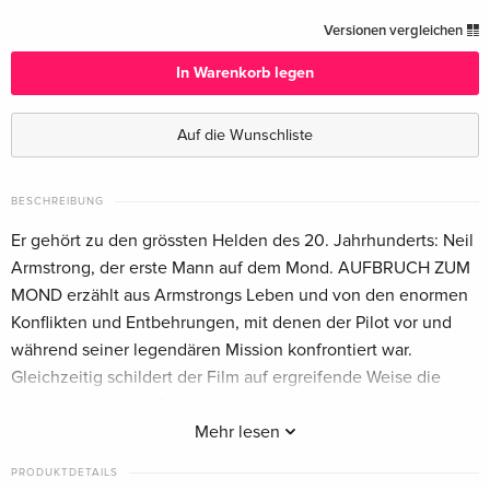
Standard Edition
CHF 14.50
Versionen vergleichen
Deutsch
In Warenkorb legen
Limited Edition, Steelbook, Blu-ray + DVD —
CHF 24.50
(ausgewählt)
Auf die Wunschliste
Deutsch
Blu-ray + DVD
vergriffen
BESCHREIBUNG
Deutsch
Er gehört zu den grössten Helden des 20. Jahrhunderts: Neil
Armstrong, der erste Mann auf dem Mond. AUFBRUCH ZUM
4K Ultra HD + Blu-ray + DVD
vergriffen
MOND erzählt aus Armstrongs Leben und von den enormen
Deutsch
Konflikten und Entbehrungen, mit denen der Pilot vor und
während seiner legendären Mission konfrontiert war.
Standard Edition
CHF 15.50
Englisch · UK Version
Gleichzeitig schildert der Film auf ergreifende Weise die
hochdramatischen Ereignisse des amerikanischen
4K Ultra HD + Blu-ray
CHF 37.50
Raumfahrtprogramms zwischen 1961 und 1969.
Mehr lesen
Englisch · UK Version
PRODUKTDETAILS