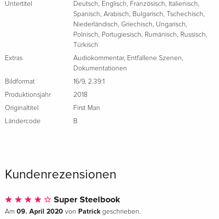
Untertitel
Deutsch
,
Englisch
,
Französisch
,
Italienisch
,
Italienisch
Spanisch
,
Arabisch
,
Bulgarisch
,
Tschechisch
,
Niederländisch
,
Griechisch
,
Ungarisch
,
Polnisch
,
Portugiesisch
,
Rumänisch
,
Russisch
,
Türkisch
Extras
Audiokommentar
,
Entfallene Szenen
,
Dokumentationen
Bildformat
16/9
,
2.39:1
Produktionsjahr
2018
Originaltitel
First Man
Ländercode
B
Kundenrezensionen
Super Steelbook
09. April 2020
Patrick
Am
von
geschrieben.