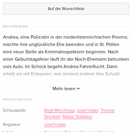
Auf die Wunschliste
BESCHREIBUNG
Andrea, eine Polizistin in der niederösterreichischen Provinz,
möchte ihre unglückliche Ehe beenden und in St. Pölten
eine neue Stelle als Kriminalinspektorin beginnen. Nach
einer Geburtstagsfeier läuft ihr der Noch-Ehemann betrunken
vors Auto. Im Schock begeht Andrea Fahrerflucht. Dann
erlebt sie mit Erstaunen, wie jemand anderer ihre Schuld
bereitwillig auf sich nimmt: Franz, ein Religionslehrer und
trockener Alkoholiker, hält sich für den Täter und wird auch
Mehr lesen
von allen anderen im Dorf dafür gehalten. Während Franz
PRODUKTDETAILS
wieder zu trinken beginnt und zielsicher seinem Untergang
entgegen taumelt, bemüht Andrea sich, ihre Spuren zu
Schauspieler
Birgit Minichmayr
,
Josef Hader
,
Thomas
Schubert
,
Robert Stadlober
verwischen.
Regisseur
Josef Hader