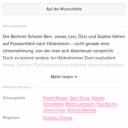
Auf die Wunschliste
BESCHREIBUNG
Die Berliner Schüler Ben, Jonas, Leo, Özzi und Sophie fahren
auf Klassenfahrt nach Hildesheim – nicht gerade eine
Unternehmung, von der man sich Abenteuer verspricht.
Doch es kommt anders: Im Hildesheimer Dom explodiert
etwas, und die Fünf haben schon bald mit einer mysteriösen
Sekte zu tun…
Mehr lesen
PRODUKTDETAILS
Schauspieler
Robert Maaser
,
Stipe Erceg
,
Violetta
Schurawlow
,
Mathis Landwehr
,
Paul Boche
,
Janina Fautz
,
Antonio Wannek
Regisseur
Christian Theede