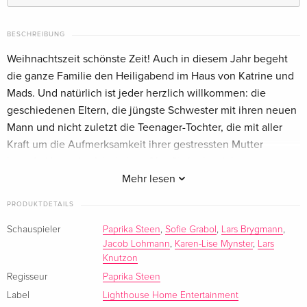
BESCHREIBUNG
Weihnachtszeit schönste Zeit! Auch in diesem Jahr begeht
die ganze Familie den Heiligabend im Haus von Katrine und
Mads. Und natürlich ist jeder herzlich willkommen: die
geschiedenen Eltern, die jüngste Schwester mit ihren neuen
Mann und nicht zuletzt die Teenager-Tochter, die mit aller
Kraft um die Aufmerksamkeit ihrer gestressten Mutter
kämpft. Unter der feierlichen Oberfläche brodelt es ganz
gewaltig und als plötzlich unerwünschte Wahrheiten auf den
Mehr lesen
Tisch kommen, löst sich die so hei ersehnte Illusion eines
PRODUKTDETAILS
Festes voller Besinnlichkeit und Harmonie in Luft auf.
Schauspieler
Paprika Steen
,
Sofie Grabol
,
Lars Brygmann
,
Jacob Lohmann
,
Karen-Lise Mynster
,
Lars
Knutzon
Regisseur
Paprika Steen
Label
Lighthouse Home Entertainment