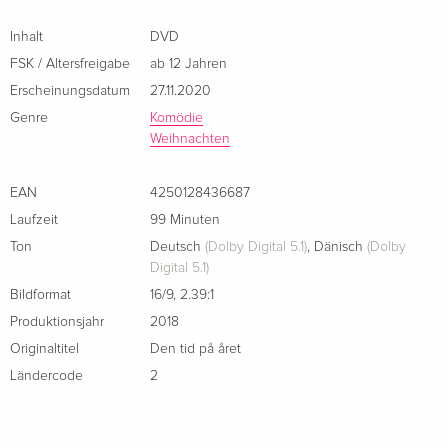
Inhalt
DVD
FSK / Altersfreigabe
ab 12 Jahren
Erscheinungsdatum
27.11.2020
Genre
Komödie
Weihnachten
EAN
4250128436687
Laufzeit
99 Minuten
Ton
Deutsch
(Dolby Digital 5.1)
,
Dänisch
(Dolby
Digital 5.1)
Bildformat
16/9
,
2.39:1
Produktionsjahr
2018
Originaltitel
Den tid på året
Ländercode
2