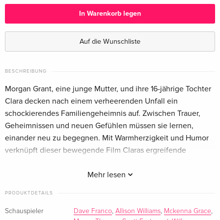
Deutsch
In Warenkorb legen
Standard Edition
CHF 15.50
Englisch · UK Version
Auf die Wunschliste
Standard Edition
CHF 14.50
Französisch
BESCHREIBUNG
Morgan Grant, eine junge Mutter, und ihre 16-jährige Tochter
Clara decken nach einem verheerenden Unfall ein
schockierendes Familiengeheimnis auf. Zwischen Trauer,
Geheimnissen und neuen Gefühlen müssen sie lernen,
einander neu zu begegnen. Mit Warmherzigkeit und Humor
verknüpft dieser bewegende Film Claras ergreifende
Coming-of-Age-Geschichte mit Morgans emotionaler Reise,
die mit Blick in ihre eigene Vergangenheit ihre Zukunft neu
Mehr lesen
definiert.
PRODUKTDETAILS
Schauspieler
Dave Franco
,
Allison Williams
,
Mckenna Grace
,