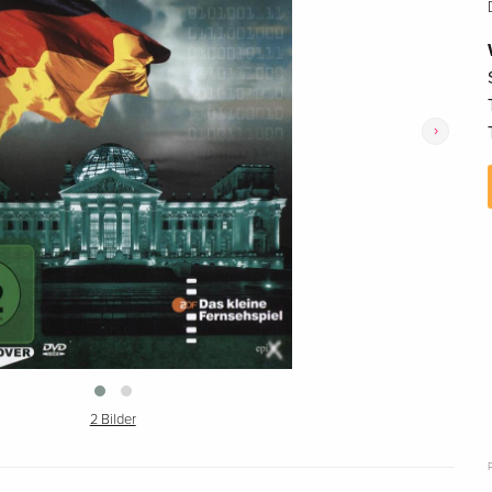
›
2 Bilder