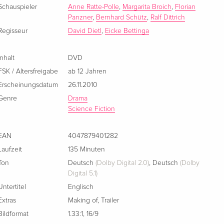
Schauspieler
Anne Ratte-Polle
,
Margarita Broich
,
Florian
Panzner
,
Bernhard Schütz
,
Ralf Dittrich
Regisseur
David Dietl
,
Eicke Bettinga
Inhalt
DVD
FSK / Altersfreigabe
ab 12 Jahren
Erscheinungsdatum
26.11.2010
Genre
Drama
Science Fiction
EAN
4047879401282
Laufzeit
135 Minuten
Ton
Deutsch
(Dolby Digital 2.0)
,
Deutsch
(Dolby
Digital 5.1)
Untertitel
Englisch
Extras
Making of
,
Trailer
Bildformat
1.33:1
,
16/9