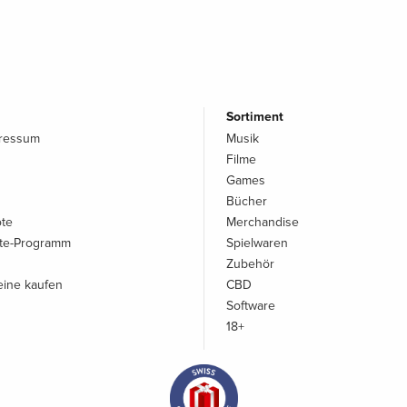
Sortiment
pressum
Musik
Filme
Games
Bücher
ote
Merchandise
iate-Programm
Spielwaren
Zubehör
ine kaufen
CBD
Software
18+