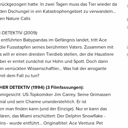
zurückgezogen hatte. In zwei Tagen muss das Tier wieder da
 den Dschungel in ein Katastrophengebiet zu verwandeln…
hen Nature Calls
-DETEKTIV (2009):
entführten Babypandas im Gefängnis landet, tritt Ace
in die Fussstapfen seines berühmten Vaters. Zusammen mit
will er einen dreisten Tierdieb stellen, der die Haustiere
aber er erntet zunächst nur Hohn und Spott. Doch dann
em verrückten Wissenschaftler... Was hat der arrogante
 mit dem Fall zu tun?
ER DETEKTIV (1994) (3 Filmfassungen):
migesicht: US-Topkomiker Jim Carrey. Seine Grimassen
nial und sein Charme unwiderstehlich. Er ist
den man finden kann (und der Einzige). Nur er kann das
ären, das Miami erschüttert: Der Delphin Snowflake -
s - wurde entführt… Originaltitel: Ace Ventura: Pet