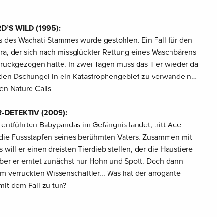
D’S WILD (1995):
s des Wachati-Stammes wurde gestohlen. Ein Fall für den
ura, der sich nach missglückter Rettung eines Waschbärens
zurückgezogen hatte. In zwei Tagen muss das Tier wieder da
 den Dschungel in ein Katastrophengebiet zu verwandeln…
hen Nature Calls
R-DETEKTIV (2009):
entführten Babypandas im Gefängnis landet, tritt Ace
in die Fussstapfen seines berühmten Vaters. Zusammen mit
will er einen dreisten Tierdieb stellen, der die Haustiere
aber er erntet zunächst nur Hohn und Spott. Doch dann
em verrückten Wissenschaftler... Was hat der arrogante
 mit dem Fall zu tun?