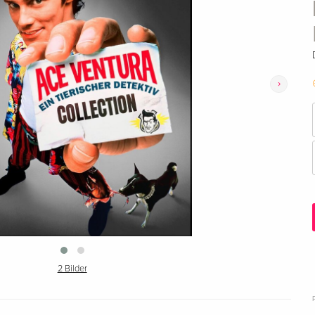
›
2 Bilder