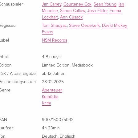
Schauspieler
Jim Carrey
,
Courteney Cox
,
Sean Young
,
Ian
Mcneice
,
Simon Callow
,
Josh Flitter
,
Emma
Lockhart
,
Ann Cusack
Regisseur
Tom Shadyac
,
Steve Oedekerk
,
David Mickey
Evans
Label
NSM Records
Inhalt
4 Blu-rays
Edition
Limited Edition
,
Mediabook
FSK / Altersfreigabe
ab 12 Jahren
Erscheinungsdatum
28.03.2025
Genre
Abenteuer
Komödie
Krimi
EAN
9007150075033
Laufzeit
4h 33min
Ton
Deutsch
,
Englisch