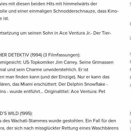
es mit diesen beiden Hits mit himmelwärts der
tolle und einer einmaligen Schnodderschnauze, dass Kino-
 ist.
rtsetzung um seinen Sohn in Ace Ventura Jr.- Der Tier-
R DETEKTIV (1994) (3 Filmfassungen):
migesicht: US-Topkomiker Jim Carrey. Seine Grimassen
nial und sein Charme unwiderstehlich. Er ist
den man finden kann (und der Einzige). Nur er kann das
ären, das Miami erschüttert: Der Delphin Snowflake -
s - wurde entführt… Originaltitel: Ace Ventura: Pet
’S WILD (1995):
s des Wachati-Stammes wurde gestohlen. Ein Fall für den
ura, der sich nach missglückter Rettung eines Waschbärens