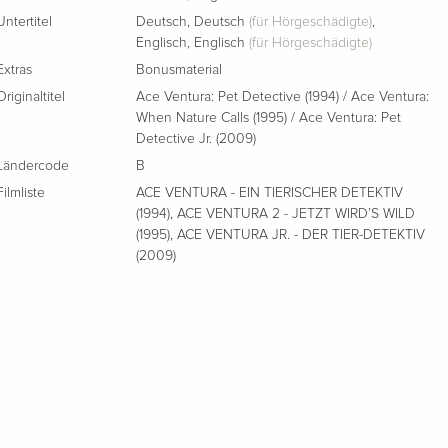
Untertitel
Deutsch
,
Deutsch
(für Hörgeschädigte)
,
Englisch
,
Englisch
(für Hörgeschädigte)
Extras
Bonusmaterial
Originaltitel
Ace Ventura: Pet Detective (1994) / Ace Ventura:
When Nature Calls (1995) / Ace Ventura: Pet
Detective Jr. (2009)
Ländercode
B
Filmliste
ACE VENTURA - EIN TIERISCHER DETEKTIV
(1994)
,
ACE VENTURA 2 - JETZT WIRD’S WILD
(1995)
,
ACE VENTURA JR. - DER TIER-DETEKTIV
(2009)