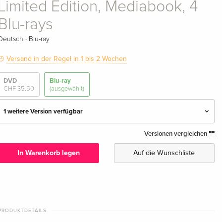
Limited Edition, Mediabook, 4
Blu-rays
·
Deutsch
Blu-ray
Versand in der Regel in 1 bis 2 Wochen
DVD
Blu-ray
CHF 35.50
(ausgewählt)
1 weitere Version verfügbar
Versionen vergleichen
4 Blu-rays
CHF 39.50
Deutsch
In Warenkorb legen
Auf die Wunschliste
Limited Edition, Mediabook, 4 Blu-rays —
CHF 76.50
(ausgewählt)
Deutsch
PRODUKTDETAILS