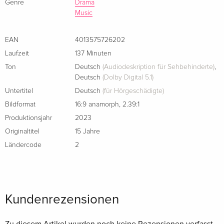
Genre
Drama
Music
EAN
4013575726202
Laufzeit
137 Minuten
Ton
Deutsch
(Audiodeskription für Sehbehinderte)
,
Deutsch
(Dolby Digital 5.1)
Untertitel
Deutsch
(für Hörgeschädigte)
Bildformat
16:9 anamorph
,
2.39:1
Produktionsjahr
2023
Originaltitel
15 Jahre
Ländercode
2
Kundenrezensionen
Zu diesem Artikel wurden noch keine Rezensionen verfasst.