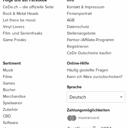
Folge uns auf Facebook
Info
CeDe.ch – die offizielle Seite
Kontakt & Impressum
Rock & Metal Heads
Firmenportrait
Let there be music
AGB
Vinyl Lovers
Datenschutz
Film- und Serienfreaks
Stellenangebote
Game Freaks
Partner-/Affiliate-Programm
Registrieren
CeDe Gutscheine kaufen
Sortiment
Online-Hilfe
Musik
Häufig gestellte Fragen
Filme
Kann ich Ware zurückschicken?
Games
Sprache
Bücher
Merchandise
Spielwaren
Zubehör
Zahlungsmöglichkeiten
CBD
Software