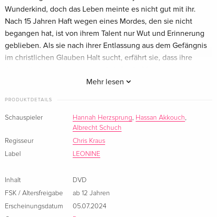
Wunderkind, doch das Leben meinte es nicht gut mit ihr.
Nach 15 Jahren Haft wegen eines Mordes, den sie nicht
begangen hat, ist von ihrem Talent nur Wut und Erinnerung
geblieben. Als sie nach ihrer Entlassung aus dem Gefängnis
im christlichen Glauben Halt sucht, erfährt sie, dass ihre
Jugendliebe, einst verantwortlich für ihr Martyrium, unter
dem Künstlernamen Gimmiemore ein international gefeierter
Mehr lesen
Star geworden ist. Das überwältigende Bedürfnis nach Rache
PRODUKTDETAILS
gefährdet ihre fragile Übereinkunft mit Gott und ihre
Beziehung zu einem syrischen Musiker, der Jenny ehrliche
Schauspieler
Hannah Herzsprung
,
Hassan Akkouch
,
Albrecht Schuch
Zuwendung und Vertrauen entgegenbringt. In einer
zynischen TV-Talent-Show provoziert sie die
Regisseur
Chris Kraus
Wiederbegegnung mit ihrem einstigen Peiniger und
Label
LEONINE
Geliebten und es kommt zu einem intimen Duell auf Leben
und Tod.
Inhalt
DVD
FSK / Altersfreigabe
ab 12 Jahren
Erscheinungsdatum
05.07.2024