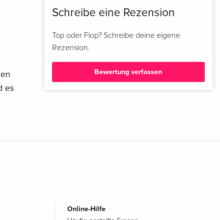
Schreibe eine Rezension
4K Ultra HD + Blu-ray — (ausgewählt)
CHF 34.50
Italienisch
Top oder Flop? Schreibe deine eigene
Rezension.
Limited Edition, Steelbook, 4K Ultra HD + Blu-
CHF 39.50
ray
Italienisch
Bewertung verfassen
len
d es
Online-Hilfe