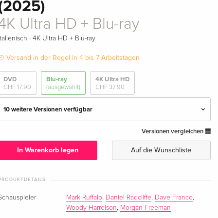
(2025)
4K Ultra HD + Blu-ray
·
Italienisch
4K Ultra HD + Blu-ray
Versand in der Regel in 4 bis 7 Arbeitstagen
DVD
Blu-ray
4K Ultra HD
CHF 17.90
(ausgewählt)
CHF 37.90
10 weitere Versionen verfügbar
Versionen vergleichen
Standard Edition
CHF 19.90
Deutsch
In Warenkorb legen
Auf die Wunschliste
4K Ultra HD + Blu-ray
CHF 37.90
Deutsch
CHF 39.50
PRODUKTDETAILS
Schauspieler
Mark Ruffalo
,
Daniel Radcliffe
,
Dave Franco
,
Limited Edition, Steelbook, 4K Ultra HD + Blu-
CHF 44.50
Woody Harrelson
,
Morgan Freeman
ray