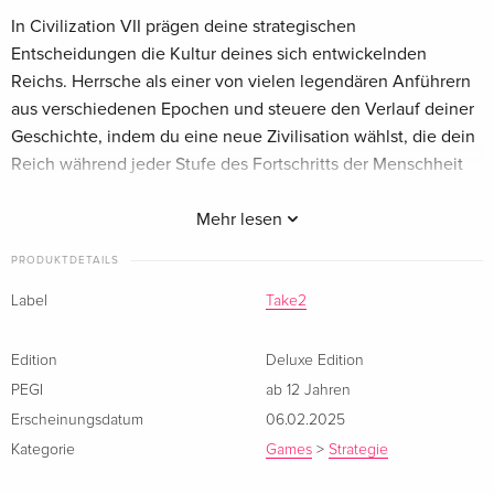
In Civilization VII prägen deine strategischen
Entscheidungen die Kultur deines sich entwickelnden
Reichs. Herrsche als einer von vielen legendären Anführern
aus verschiedenen Epochen und steuere den Verlauf deiner
Geschichte, indem du eine neue Zivilisation wählst, die dein
Reich während jeder Stufe des Fortschritts der Menschheit
repräsentiert.
Mehr lesen
Baue Städte und erschaffe architektonische Wunder, um dein
PRODUKTDETAILS
Territorium zu erweitern, verbessere deine Zivilisation mit
technologischen Durchbrüchen und erobere konkurrierende
Label
Take2
Zivilisationen oder kooperiere mit ihnen, um die Weiten der
unbekannten Welt zu erkunden. Strebe in einem immersiven
Edition
Deluxe Edition
Solo-Spiel nach Wohlstand oder spiele mit anderen online im
PEGI
ab 12 Jahren
Multiplayer-Modus.
Erscheinungsdatum
06.02.2025
Kategorie
Games
>
Strategie
Egal, ob du historische Pfade nachempfindest oder deinen