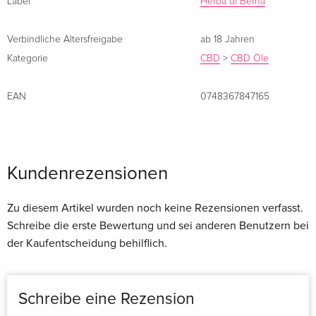
100% Natürlich & Bio: Hanf aus nachhaltigem Anbau, ohne
Label
Herba di Berna
Pestizide.
Schonende CO₂-Extraktion: Maximale Reinheit & Qualität.
Verbindliche Altersfreigabe
ab 18 Jahren
Mildes Aroma: Bio-Sonnenblumenöl sorgt für einen
Kategorie
CBD
>
CBD Öle
angenehmen Geschmack.
Ohne künstliche Zusatzstoffe: Keine Farb-, Aroma- oder
EAN
0748367847165
Konservierungsstoffe.
Warum unser Öl 6% kaufen?
Kundenrezensionen
Dieses THC-freie Bio-Hanföl überzeugt durch:
Zu diesem Artikel wurden noch keine Rezensionen verfasst.
6% CBD-Konzentration – Sanft & optimal dosierbar.
Schreibe die erste Bewertung und sei anderen Benutzern bei
Perfekt für Alltag & Beruf – Keine psychoaktive Wirkung.
der Kaufentscheidung behilflich.
Angenehmer Geschmack – Natürlich durch Bio-
Sonnenblumenöl.
Schreibe eine Rezension
Kundenerfahrungen mit CBD Öl 6% – THC-frei