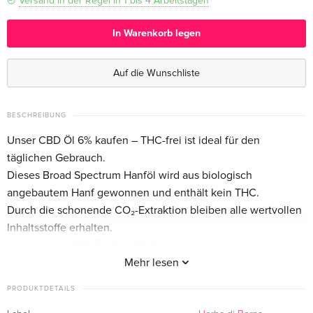
Versand in der Regel in 1 bis 4 Arbeitstagen
In Warenkorb legen
Auf die Wunschliste
BESCHREIBUNG
Unser CBD Öl 6% kaufen – THC-frei ist ideal für den
täglichen Gebrauch.
Dieses Broad Spectrum Hanföl wird aus biologisch
angebautem Hanf gewonnen und enthält kein THC.
Durch die schonende CO₂-Extraktion bleiben alle wertvollen
Inhaltsstoffe erhalten.
Vorteile von CBD Öl 6% – THC-frei
Mehr lesen
THC-frei & Broad Spectrum: Enthält 6% CBD, aber kein
PRODUKTDETAILS
psychoaktives THC.