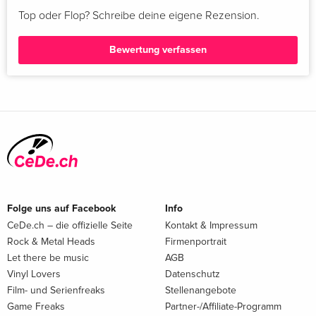
Top oder Flop? Schreibe deine eigene Rezension.
Unsere Kund:innen loben die sanfte Wirkung und die
einfache Dosierung.
Bewertung verfassen
Besonders geschätzt wird die 100% natürliche Qualität
unseres CBD Öls.
Jetzt CBD Tropfen 6% kaufen – THC-frei & laborgeprüft
Erlebe die sanfte Wirkung unseres 6% Broad Spectrum CBD
Öls – jetzt bestellen!
Folge uns auf Facebook
Info
CeDe.ch – die offizielle Seite
Kontakt & Impressum
Rock & Metal Heads
Firmenportrait
Let there be music
AGB
Vinyl Lovers
Datenschutz
Film- und Serienfreaks
Stellenangebote
Game Freaks
Partner-/Affiliate-Programm