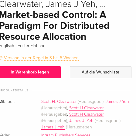
Clearwater, James J Yeh, …
Market-based Control: A
Paradigm For Distributed
Resource Allocation
·
Englisch
Fester Einband
Versand in der Regel in 3 bis 5 Wochen
In Warenkorb legen
Auf die Wunschliste
PRODUKTDETAILS
Mitarbeit
Scott H. Clearwater
(Herausgeber)
,
James J Yeh
(Herausgeber)
,
Scott H Clearwater
(Herausgeber)
,
Scott H Clearwater
(Herausgeber)
,
James J. Yeh
(Herausgeber)
,
James J Yeh
(Herausgeber)
Verlag
Ingram Publishers Services