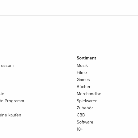
Sortiment
pressum
Musik
Filme
Games
Bücher
ote
Merchandise
iate-Programm
Spielwaren
Zubehör
ine kaufen
CBD
Software
18+