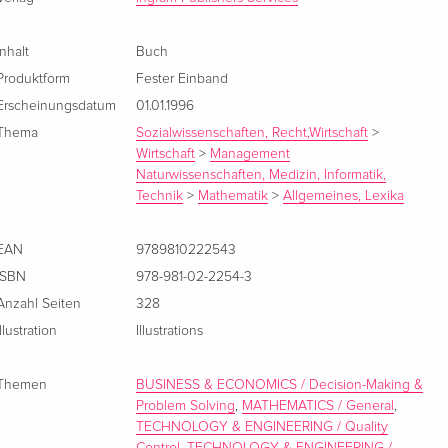
Inhalt
Buch
Produktform
Fester Einband
Erscheinungsdatum
01.01.1996
Thema
Sozialwissenschaften, Recht,Wirtschaft
>
Wirtschaft
>
Management
Naturwissenschaften, Medizin, Informatik,
Technik
>
Mathematik
>
Allgemeines, Lexika
EAN
9789810222543
ISBN
978-981-02-2254-3
Anzahl Seiten
328
Illustration
Illustrations
Themen
BUSINESS & ECONOMICS / Decision-Making &
Problem Solving
,
MATHEMATICS / General
,
TECHNOLOGY & ENGINEERING / Quality