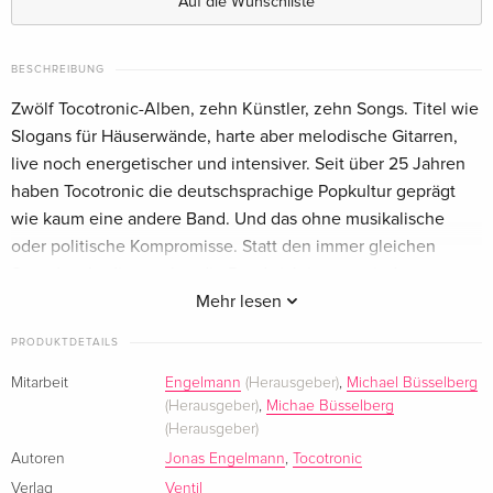
Auf die Wunschliste
BESCHREIBUNG
Zwölf Tocotronic-Alben, zehn Künstler, zehn Songs. Titel wie
Slogans für Häuserwände, harte aber melodische Gitarren,
live noch energetischer und intensiver. Seit über 25 Jahren
haben Tocotronic die deutschsprachige Popkultur geprägt
wie kaum eine andere Band. Und das ohne musikalische
oder politische Kompromisse. Statt den immer gleichen
Sound zu bedienen, hat die Band sich immer wieder
verwandelt, neue Konzepte und Ästhetik erprobt und
Mehr lesen
politisch immer klar Position bezogen, gegen
PRODUKTDETAILS
Deutschtümelei, Nationalismus oder die europäische
Abschottungspolitik.»Sie wollen uns erzählen« fängt die
Mitarbeit
Engelmann
(Herausgeber)
,
Michael Büsselberg
(Herausgeber)
,
Michae Büsselberg
zahlreichen Facetten von Tocotronic ein: Zehn Songs aus der
(Herausgeber)
gesamten Schaffensphase werden von ausgewählten
Autoren
Jonas Engelmann
,
Tocotronic
Comickünstler*innen und Illustrator*innen interpretiert. Im
Verlag
Ventil