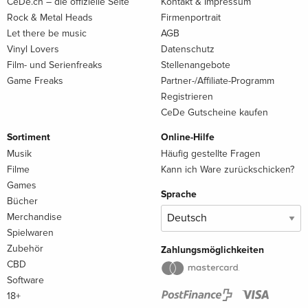
CeDe.ch – die offizielle Seite
Kontakt & Impressum
Rock & Metal Heads
Firmenportrait
Let there be music
AGB
Vinyl Lovers
Datenschutz
Film- und Serienfreaks
Stellenangebote
Game Freaks
Partner-/Affiliate-Programm
Registrieren
CeDe Gutscheine kaufen
Sortiment
Online-Hilfe
Musik
Häufig gestellte Fragen
Filme
Kann ich Ware zurückschicken?
Games
Sprache
Bücher
Merchandise
Spielwaren
Zubehör
Zahlungsmöglichkeiten
CBD
Software
18+