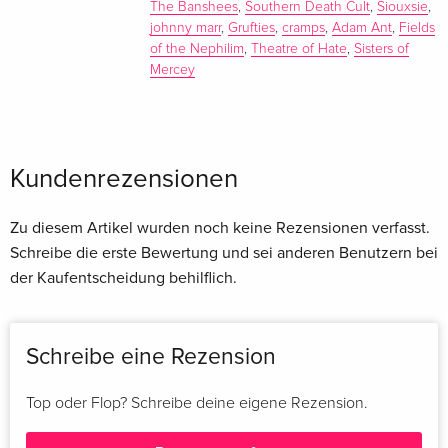
The Banshees
,
Southern Death Cult
,
Siouxsie
,
johnny marr
,
Grufties
,
cramps
,
Adam Ant
,
Fields
John Robb lebt in Manchester und ist Autor, Musikjournalist,
of the Nephilim
,
Theatre of Hate
,
Sisters of
Fernsehmoderator, Umweltaktivist und Bassist der Post-Punk-
Mercey
Band The Membranes. Wenn er nicht gerade mit seiner Band
auf Tournee ist, moderiert er oder schreibt für seine
Musikwebsite Louder Than War. John Robb hat bereits die
Bestseller 'Punk Rock: Die ganze Geschichte' (Ventil Verlag)
Kundenrezensionen
und 'The North Will Rise Again: ­Manchester Music City 1976-
1996' geschrieben.
Zu diesem Artikel wurden noch keine Rezensionen verfasst.
Schreibe die erste Bewertung und sei anderen Benutzern bei
der Kaufentscheidung behilflich.
Schreibe eine Rezension
Top oder Flop? Schreibe deine eigene Rezension.