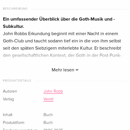
BESCHREIBUNG
Ein umfassender Überblick über die Goth-Musik und -
Subkultur.
John Robbs Erkundung beginnt mit einer Nacht in einem
Goth-Club und taucht sodann tief ein in die von ihm selbst
seit den späten Siebzigern miterlebte Kultur. Er beschreibt
den gesellschaftlichen Kontext, der Goth in der Post-Punk-
Zeit hervorgebracht hat. Er untersucht die weit
zurückliegenden Ursprünge, die Vorläufer und den Einfluss
Mehr lesen
der Goth-Kultur: den Untergang Roms und die Goten, Lord
PRODUKTDETAILS
Byron und die romantischen Dichter, europäische
Volksmärchen, gotische Architektur und Maler, das Okkulte,
Autoren
John Robb
bis hin zu modernen Instagram-Influencer:innen.
Verlag
Ventil
Robb erforscht die Musik, den Stil, die politischen und
sozialen Bedingungen dieser Kultur, ihre Musik, ihre Mode
Inhalt
Buch
und ihr Lebensgefühl, die Clubs, die sie definierten. Und er
Produktform
Buch
berichtet aus erster Hand, denn er war bei vielen der