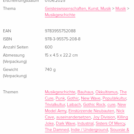
Erscheinungsdatum
01.06.2025
legendären Gigs live dabei.
Thema
Geisteswissenschaften, Kunst, Musik
>
Musik
>
Das Buch konzentriert sich auf den Post-Punk/Goth der
Musikgeschichte
1980er-Jahre. Es enthält Interviews mit Andrew Eldritch (The
Sisters Of Mercy), The Cure, Nick Cave, Bauhaus, The Cult,
EAN
9783955752088
Siouxsie & The Banshees, The Damned, Einstürzende
ISBN
978-3-95575-208-8
Neubauten, Killing Joke, Johnny Marr, Trent Reznor (Nine
Anzahl Seiten
600
Inch Nails), Adam Ant, Laibach und vielen anderen.
Abmessung
15 x 4.5 x 22.2 cm
Über den Autor / die Autorin
(Verpackung)
Gewicht
740 g
(Verpackung)
Themen
Musikgeschichte
,
Bauhaus
,
Okkultismus
,
The
Cure
,
Punk
,
Gothic
,
New Wave
,
Populärkultur
,
Trivialkultur
,
Laibach
,
Gothic Rock
,
cure
,
New
Model Army
,
Einstürzende Neubauten
,
Nick
Cave
,
auseinandersetzen
,
Joy Division
,
Killing
Joke
,
Dark Wave
,
Industrial
,
Sisters Of Mercy
,
The Damned
,
Indie / Underground
,
Siouxsie &