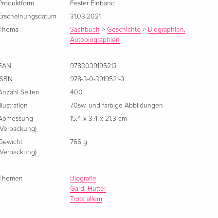
Produktform
Fester Einband
Erscheinungsdatum
31.03.2021
Thema
Sachbuch
>
Geschichte
>
Biographien,
Autobiographien
EAN
9783039195213
ISBN
978-3-0-3919521-3
Anzahl Seiten
400
Illustration
70sw. und farbige Abbildungen
Abmessung
15.4 x 3.4 x 21.3 cm
(Verpackung)
Gewicht
766 g
(Verpackung)
Themen
Biografie
Gardi Hutter
Trotz allem