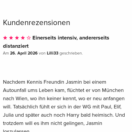
pünktlich zur Wirtschaftskrise fertig geworden, hat über
einhundert Bewerbungen geschrieben, keinen Job
gefunden, eine Weile in einer Boutique gearbeitet, sich
Kundenrezensionen
arbeitslos gemeldet, zur Grafikdesignerin umgeschult, sich
als Quereinsteigerin mit mieser Bezahlung in diversen
Einerseits intensiv, andererseits
Agenturen anstellen lassen und ist dann endlich ihrem Traum
distanziert
nachgegangen: Seit 2013 widmet sie sich ganz dem
26. April 2026
Lilli33
Am
von
geschrieben.
Schreiben. Für ihre Jugendbücher wurde sie mehrfach für
Literaturpreise nominiert (u.a. zwei Mal in Folge für den
Deutschen Jugendliteraturpreis) und damit ausgezeichnet
(u.a. mit dem Bayerischen Kunstförderpreis in der Sparte
Nachdem Kennis Freundin Jasmin bei einem
Literatur). Anne Freytag lebt und arbeitet in München. Im
Autounfall ums Leben kam, flüchtet er von München
Kampa Verlag sind ihre Romane Lügen, die wir uns erzählen
nach Wien, wo ihn keiner kennt, wo er neu anfangen
und Blaues Wunder erschienen.
will. Tatsächlich fühlt er sich in der WG mit Paul, Elif,
Julia und später auch noch Harry bald heimisch. Und
trotzdem will es ihm nicht gelingen, Jasmin
loszulassen.