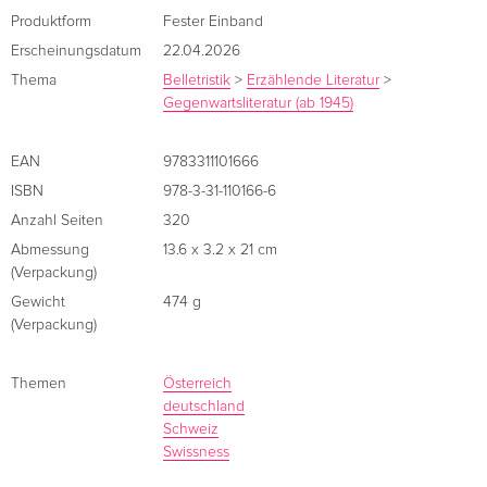
vier sich in Zürich wieder. Es wird eine lange, laute Nacht, die
Produktform
Fester Einband
lauter Fragen aufwirft. Erst zurück in Wien, aus Kenni ist
Erscheinungsdatum
22.04.2026
inzwischen ein renommierter Künstler in den Vierzigern
Thema
Belletristik
>
Erzählende Literatur
>
geworden, beginnt mit einem kurzen Gespräch ein
Gegenwartsliteratur (ab 1945)
Nachmittag, ein Abend, ein Anfang ...
EAN
9783311101666
Über den Autor / die Autorin
ISBN
978-3-31-110166-6
Anzahl Seiten
320
Abmessung
13.6 x 3.2 x 21 cm
(Verpackung)
Gewicht
474 g
(Verpackung)
Themen
Österreich
deutschland
Schweiz
Swissness
Anne Freytag hat International Management studiert, ist