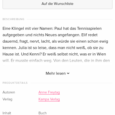
Auf die Wunschliste
BESCHREIBUNG
Eine Klingel mit vier Namen: Paul hat das Tennisspielen
aufgegeben und nichts Neues angefangen. Elif redet
dauernd, fragt, nervt, lacht, als würde sie einen schon ewig
kennen. Julia ist so leise, dass man nicht weiß, ob sie zu
Hause ist. Und Kenni? Er weiß selbst nicht, was er in Wien
will. Er musste einfach weg. Von den Leuten, die in ihm den
Typen sehen, der er war, bevor er der wurde, dessen
Freundin bei einem Autounfall gestorben ist. Ihre letzte
Mehr lesen
Reise, ohne ihn. Obwohl sie doch einen Sommer lang
PRODUKTDETAILS
Frankreich entdecken wollten. Wider Erwarten wird die WG
für Kenni zur neuen Heimat. Das Leben geht einfach weiter.
Autoren
Anne Freytag
Auch die geplante Reise findet statt - mit Elif auf dem
Verlag
Kampa Verlag
Beifahrersitz, was keine gute Idee ist. Zehn Jahre später,
Kenni steht am Anfang seiner Karriere als Maler, treffen die
Inhalt
Buch