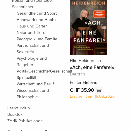
Reisen und Abenteuer
Sachbücher
Gesundheit und Sport
Handwerk und Hobbies
Haus und Garten
Natur und Tiere
Pädagogik und Familie
Partnerschaft und
Sexualität
Psychologie und
Elke Heidenreich
Ratgeber
»Ach, eine Fanfare!«
Politik/Geschichte/Gesellschaft
Deutsch
Spiritualität
Fester Einband
Wirtschaft und Beruf
CHF 35.90
Wissenschaft und
Erscheint am 18.08.2026
Philosophie
Literaturclub
BookTok
ZHdK Publikationen