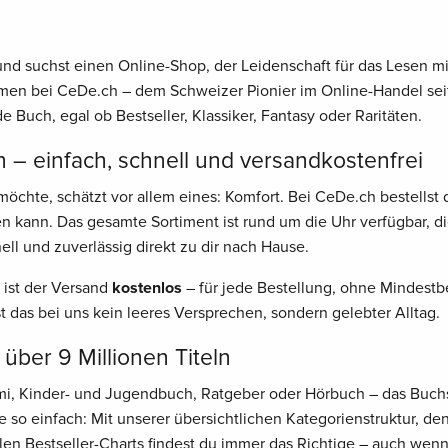
nd suchst einen Online-Shop, der Leidenschaft für das Lesen mit
men bei CeDe.ch – dem Schweizer Pionier im Online-Handel seit
e Buch, egal ob Bestseller, Klassiker, Fantasy oder Raritäten.
 – einfach, schnell und versandkostenfrei
öchte, schätzt vor allem eines: Komfort. Bei CeDe.ch bestellst 
n kann. Das gesamte Sortiment ist rund um die Uhr verfügbar, d
ell und zuverlässig direkt zu dir nach Hause.
 ist der Versand
kostenlos
– für jede Bestellung, ohne Mindestbe
st das bei uns kein leeres Versprechen, sondern gelebter Alltag.
 über 9 Millionen Titeln
rimi, Kinder- und Jugendbuch, Ratgeber oder Hörbuch – das Buch
 so einfach: Mit unserer übersichtlichen Kategorienstruktur, d
len Bestseller-Charts findest du immer das Richtige – auch wen