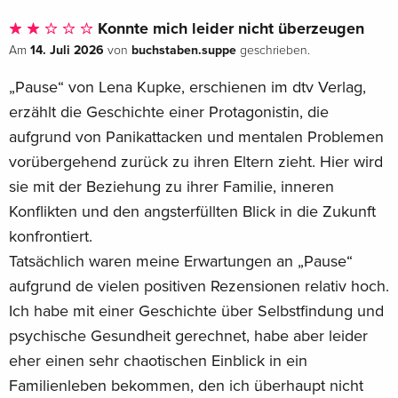
Debütroman erzählt Lena Kupke gnadenlos ehrlich und mit
Konnte mich leider nicht überzeugen
viel Humor von den Momenten am Boden und von Liebe, die
14. Juli 2026
buchstaben.suppe
Am
von
geschrieben.
gerade dann kommt, wenn du am wenigsten damit rechnest.
„Pause“ von Lena Kupke, erschienen im dtv Verlag,
»Das Buch ist von Lena Kupke! Was wollen Sie denn noch
mehr? « Till Reiners
erzählt die Geschichte einer Protagonistin, die
aufgrund von Panikattacken und mentalen Problemen
vorübergehend zurück zu ihren Eltern zieht. Hier wird
sie mit der Beziehung zu ihrer Familie, inneren
Konflikten und den angsterfüllten Blick in die Zukunft
konfrontiert.
Tatsächlich waren meine Erwartungen an „Pause“
aufgrund de vielen positiven Rezensionen relativ hoch.
Ich habe mit einer Geschichte über Selbstfindung und
psychische Gesundheit gerechnet, habe aber leider
eher einen sehr chaotischen Einblick in ein
Familienleben bekommen, den ich überhaupt nicht