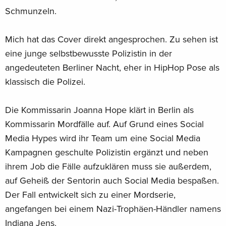
Charité im Radio lief. Der Vater Westberliner, die Mutter aus
Schmunzeln.
dem Osten, die Tochter das Beste aus beiden Welten: Hope
Joanna Marlow. Um als Taekwondo-Kämpferin eine
Mich hat das Cover direkt angesprochen. Zu sehen ist
Olympiachance zu haben, wurde sie Polizistin. Olympia ist
eine junge selbstbewusste Polizistin in der
nun Vergangenheit, die Berliner Polizei Gegenwart. Ein
angedeuteten Berliner Nacht, eher in HipHop Pose als
Handyvideo, in dem zu sehen ist, wie Hope Joanna vier
klassisch die Polizei.
gewalttätige Räuber vor einem Späti überwältigt, macht sie
zur Heldin wider Willen. Doch noch bevor sie sich gegen
Die Kommissarin Joanna Hope klärt in Berlin als
ihren Ruhm wehren kann, versetzt eine mysteriöse
Mordserie die Stadt in Aufruhr. Ein rechtsradikaler Baron und
Kommissarin Mordfälle auf. Auf Grund eines Social
seine Gefolgsleute scheinen davon überzeugt, dass der
Media Hypes wird ihr Team um eine Social Media
legendäre, seit Kriegsende verschollene letzte Brief Adolf
Kampagnen geschulte Polizistin ergänzt und neben
Hitlers eben nicht nur eine Legende ist. Existiert dieses
ihrem Job die Fälle aufzuklären muss sie außerdem,
Schreiben, dem ein sagenumwobenes Elixier beigelegt
auf Geheiß der Sentorin auch Social Media bespaßen.
gewesen sein soll, möglicherweise tatsächlich? Schnell
Der Fall entwickelt sich zu einer Mordserie,
findet sich die junge Kommissarin Hope Joanna Marlow in
angefangen bei einem Nazi-Trophäen-Händler namens
einer tödlichen Parallelwelt wieder, deren rasender und
Indiana Jens.
vollkommener Irrsinn nur noch von der Realität übertrumpft