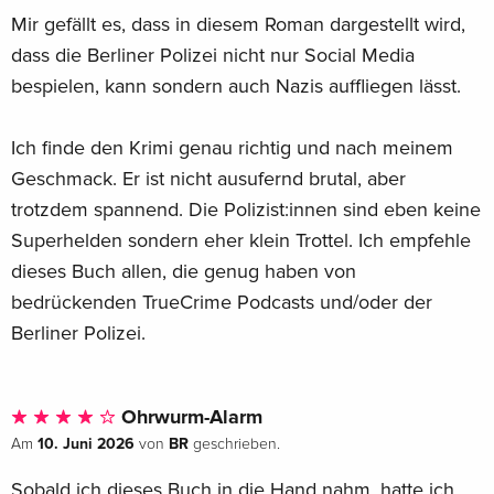
Mir gefällt es, dass in diesem Roman dargestellt wird,
wird.
dass die Berliner Polizei nicht nur Social Media
Vorwort
bespielen, kann sondern auch Nazis auffliegen lässt.
Überraschend, spannend und sehr, sehr komisch – der
langersehnte zweite Kriminalroman von Horst Evers.
Ich finde den Krimi genau richtig und nach meinem
Geschmack. Er ist nicht ausufernd brutal, aber
trotzdem spannend. Die Polizist:innen sind eben keine
Superhelden sondern eher klein Trottel. Ich empfehle
dieses Buch allen, die genug haben von
bedrückenden TrueCrime Podcasts und/oder der
Berliner Polizei.
Ohrwurm-Alarm
10. Juni 2026
BR
Am
von
geschrieben.
Sobald ich dieses Buch in die Hand nahm, hatte ich