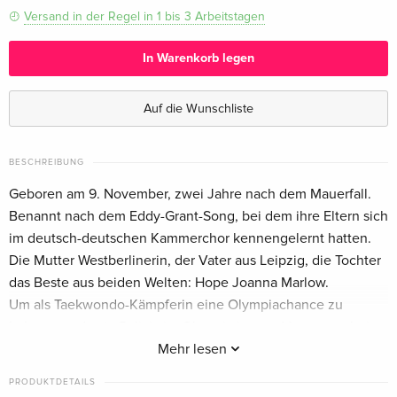
Versand in der Regel in 1 bis 3 Arbeitstagen
In Warenkorb legen
Auf die Wunschliste
BESCHREIBUNG
Geboren am 9. November, zwei Jahre nach dem Mauerfall.
Benannt nach dem Eddy-Grant-Song, bei dem ihre Eltern sich
im deutsch-deutschen Kammerchor kennengelernt hatten.
Die Mutter Westberlinerin, der Vater aus Leipzig, die Tochter
das Beste aus beiden Welten: Hope Joanna Marlow.
Um als Taekwondo-Kämpferin eine Olympiachance zu
haben, wurde sie Polizistin. Olympia ist nun Vergangenheit,
die Berliner Polizei Gegenwart. Ein Handyvideo, in dem zu
Mehr lesen
sehen ist, wie Hope Joanna vier gewalttätige Räuber in
PRODUKTDETAILS
einem Späti überwältigt, macht sie zur Heldin wider Willen.