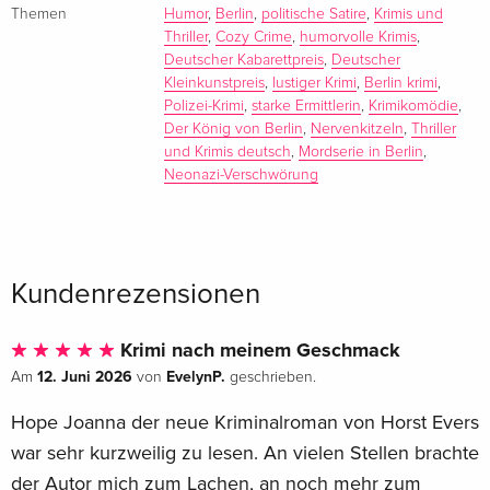
den Deutschen Kleinkunstpreis. Jeden Sonntag ist er auf
Themen
Humor
,
Berlin
,
politische Satire
,
Krimis und
radioeins
Thriller
,
Cozy Crime
,
humorvolle Krimis
,
zu hören, im
Deutscher Kabarettpreis
,
Deutscher
Kleinkunstpreis
,
lustiger Krimi
,
Berlin krimi
,
WDR
Polizei-Krimi
,
starke Ermittlerin
,
Krimikomödie
,
regelmäßig mit seiner Sendung
Der König von Berlin
,
Nervenkitzeln
,
Thriller
Horst Evers und Freunde
und Krimis deutsch
,
Mordserie in Berlin
,
. Seine Geschichtenbände und Romane – wie
Neonazi-Verschwörung
Der König von Berlin
,
Wer alles weiß, hat keine Ahnung
oder
Kundenrezensionen
Zu faul zum Nichtstun
– sind Bestseller. Horst Evers lebt mit seiner Familie in Berlin.
Krimi nach meinem Geschmack
12. Juni 2026
EvelynP.
Am
von
geschrieben.
Zusammenfassung
Hope Joanna der neue Kriminalroman von Horst Evers
war sehr kurzweilig zu lesen. An vielen Stellen brachte
Geboren am 9. November 1989, am Tag des Mauerfalls.
der Autor mich zum Lachen, an noch mehr zum
Benannt nach dem Eddy-Grant-Song, der damals in der