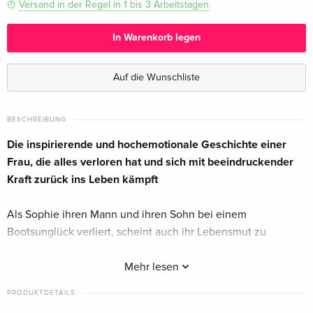
Versand in der Regel in 1 bis 3 Arbeitstagen
In Warenkorb legen
Auf die Wunschliste
BESCHREIBUNG
Die inspirierende und hochemotionale Geschichte einer
Frau, die alles verloren hat und sich mit beeindruckender
Kraft zurück ins Leben kämpft
Als Sophie ihren Mann und ihren Sohn bei einem
Bootsunglück verliert, scheint auch ihr Lebensmut zu
sterben. Nur im Wasser spürt die leidenschaftliche
Schwimmerin, dass ihr Herz noch schlägt. Und so beschließt
Mehr lesen
sie, die gewaltigste Herausforderung anzunehmen, der
PRODUKTDETAILS
Schwimmer sich stellen können: Im Rahmen der Ocean's