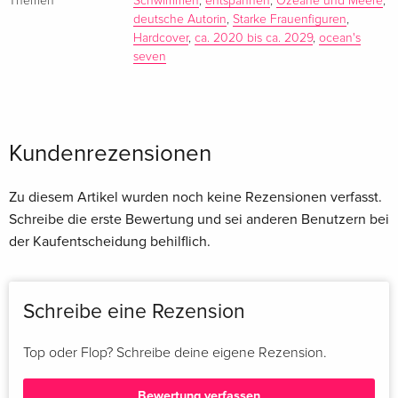
Themen
Schwimmen
,
entspannen
,
Ozeane und Meere
,
nachhallt, sprachgewaltig und zutiefst bewegend.
deutsche Autorin
,
Starke Frauenfiguren
,
Hardcover
,
ca. 2020 bis ca. 2029
,
ocean's
Über den Autor / die Autorin
seven
Die Magie der Ozeane hat Charlotte Tarnowski schon früh in
ihren Bann gezogen. So ist es kein Wunder, dass es auch in
ihren Geschichten und Romanen immer wieder ums Meer
Kundenrezensionen
geht. Sie arbeitet als freiberufliche Journalistin und Autorin
und lebt in Frankfurt am Main.
Zu diesem Artikel wurden noch keine Rezensionen verfasst.
Zusammenfassung
Schreibe die erste Bewertung und sei anderen Benutzern bei
der Kaufentscheidung behilflich.
Ein fesselnder Roman über Schmerz, Zorn und Hoffnung –
und über die Liebe zu den Weltmeeren.
Schreibe eine Rezension
Als Sophie ihren Mann und ihren Sohn bei einem
Top oder Flop? Schreibe deine eigene Rezension.
Bootsunglück verliert, scheint auch ihr Lebensmut zu
sterben. Nur im Wasser spürt die leidenschaftliche
Bewertung verfassen