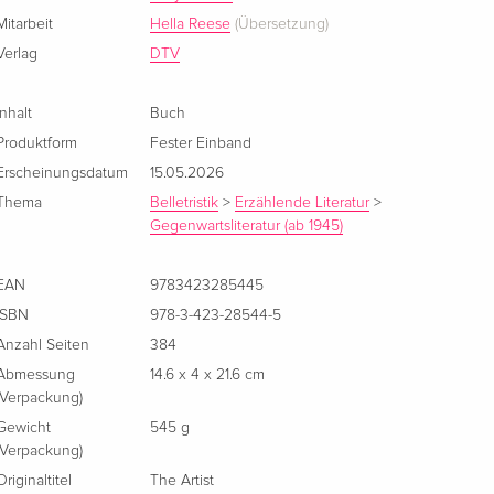
Mitarbeit
Hella Reese
(Übersetzung)
Verlag
DTV
Inhalt
Buch
Produktform
Fester Einband
Erscheinungsdatum
15.05.2026
Thema
Belletristik
>
Erzählende Literatur
>
Gegenwartsliteratur (ab 1945)
EAN
9783423285445
ISBN
978-3-423-28544-5
Anzahl Seiten
384
Abmessung
14.6 x 4 x 21.6 cm
(Verpackung)
Gewicht
545 g
(Verpackung)
Originaltitel
The Artist