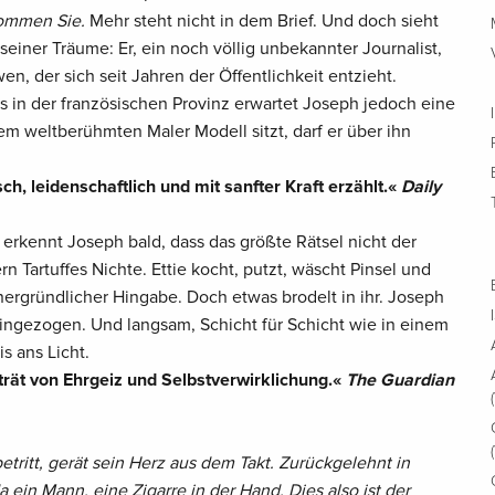
ommen Sie.
Mehr steht nicht in dem Brief. Und doch sieht
seiner Träume: Er, ein noch völlig unbekannter Journalist,
wen, der sich seit Jahren der Öffentlichkeit entzieht.
in der französischen Provinz erwartet Joseph jedoch eine
m weltberühmten Maler Modell sitzt, darf er über ihn
ch, leidenschaftlich und mit sanfter Kraft erzählt.«
Daily
 erkennt Joseph bald, dass das größte Rätsel nicht der
rn Tartuffes Nichte. Ettie kocht, putzt, wäscht Pinsel und
unergründlicher Hingabe. Doch etwas brodelt in ihr. Joseph
hingezogen. Und langsam, Schicht für Schicht wie in einem
 ans Licht.
rät von Ehrgeiz und Selbstverwirklichung.«
The Guardian
etritt, gerät sein Herz aus dem Takt. Zurückgelehnt in
a ein Mann, eine Zigarre in der Hand. Dies also ist der