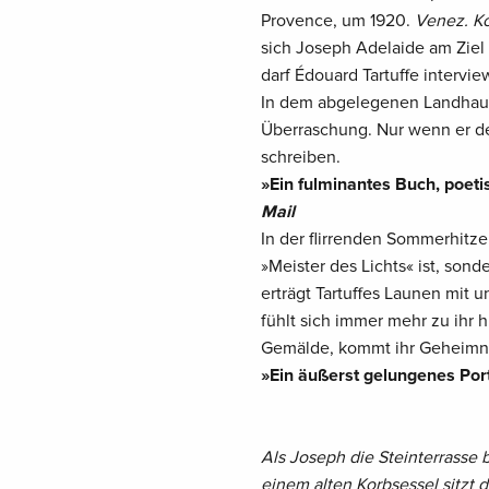
Provence, um 1920.
Venez. K
sich Joseph Adelaide am Ziel 
darf Édouard Tartuffe intervie
In dem abgelegenen Landhaus 
Überraschung. Nur wenn er de
schreiben.
»Ein fulminantes Buch, poetis
Mail
In der flirrenden Sommerhitze
»Meister des Lichts« ist, sonde
erträgt Tartuffes Launen mit 
fühlt sich immer mehr zu ihr 
Gemälde, kommt ihr Geheimnis
»Ein äußerst gelungenes Port
Als Joseph die Steinterrasse b
einem alten Korbsessel sitzt d