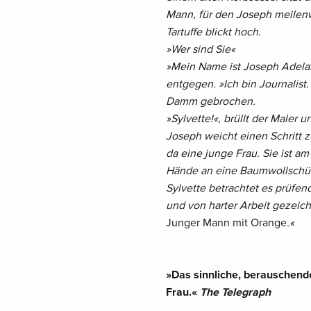
Mann, für den Joseph meilenwei
Tartuffe blickt hoch.
»Wer sind Sie
«
»Mein Name ist Joseph Adela
entgegen.
»Ich bin Journalist
Damm gebrochen.
»Sylvette!
«, brüllt der Maler u
Joseph weicht einen Schritt z
da eine junge Frau. Sie ist a
Hände an eine Baumwollschürze
Sylvette betrachtet es prüfen
und von harter Arbeit gezeich
Junger Mann mit Orange
.
«
»Das sinnliche, berauschend
Frau.«
The Telegraph