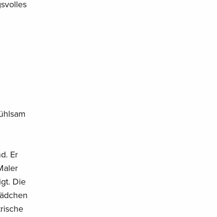
svolles
m
fühlsam
d. Er
Maler
gt. Die
 Mädchen
trische