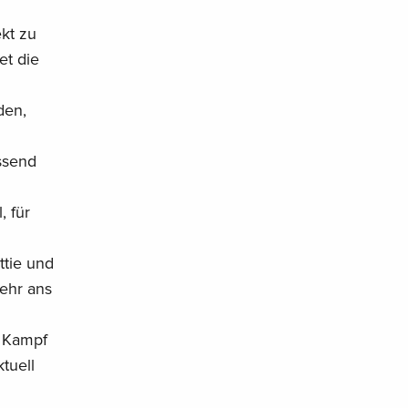
kt zu
et die
den,
ssend
, für
ttie und
mehr ans
r Kampf
tuell