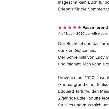
Insgesamt kein Buch für s
Erlebnis für die Sommerta
Faszinierend
11. Juni 2026
gilse
Am
von
gesch
Der Buchtitel und das fa
dunklen Geheimnis.
Der Schreibstil von Lucy St
und bildhaft. Man kann sic
Provence um 1920. Joseph A
fährt aufgrund einer Einlad
Edouard Tartuffe, den Meist
27jährige Ettie Tartuffe l
für alles und muss sich um