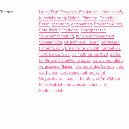
Themen
Liebe
,
Duft
,
Provence
,
Frankreich
,
Leidenschaft
,
Kunstfälschung
,
Malerei
,
Pfirsiche
,
Gerüche
,
Essen
,
spannend
,
entspannen
,
Provence-Alpes-
Côte d’Azur
,
Emotional
,
atmosphärisch
,
Selbstermächtigung
,
female empowerment
,
Sommerhitze
,
Unsichtbare Frauen
,
leichtlesen
,
Farbenrausch
,
Erste Hälfte 20. Jahrhundert (ca.
1900 bis ca. 1950)
,
ca. 1920 bis ca. 1929
,
Books
for #InternationalWomensDay
,
weibliches Talent
,
vergessene Malerin
,
Die Kunst des Sehens
,
Fest
der Farben
,
Lost women art
,
sensoriell
,
Ungesehene Frauen
,
The Story of Art Without
Men
,
weibliche Subversion
,
Sommer in
Südfrankreich