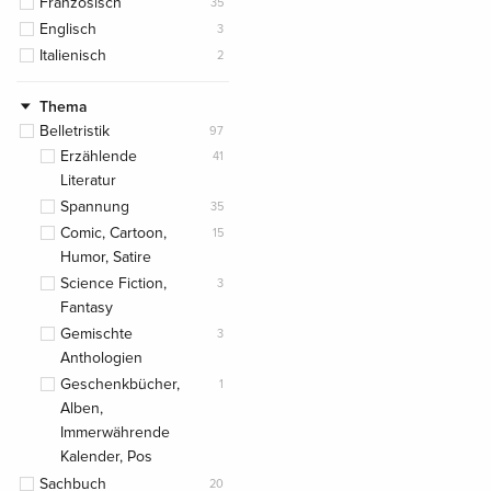
Französisch
35
Englisch
3
Italienisch
2
Thema
Belletristik
97
Erzählende
41
Literatur
Spannung
35
Comic, Cartoon,
15
Humor, Satire
Science Fiction,
3
Fantasy
Gemischte
3
Anthologien
Geschenkbücher,
1
Alben,
Immerwährende
Kalender, Pos
Sachbuch
20