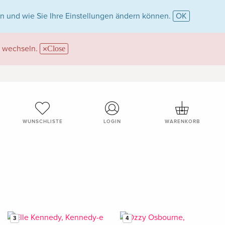
n und wie Sie Ihre Einstellungen ändern können.
OK
wechseln.
Close
WUNSCHLISTE
LOGIN
WARENKORB
3
4