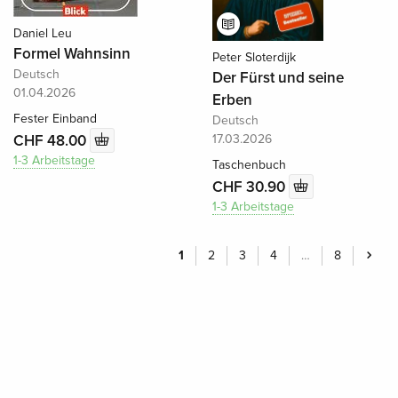
Daniel Leu
Formel Wahnsinn
Peter Sloterdijk
Deutsch
Der Fürst und seine
01.04.2026
Erben
Fester Einband
Deutsch
17.03.2026
CHF 48.00
1-3 Arbeitstage
Taschenbuch
CHF 30.90
1-3 Arbeitstage
1
2
3
4
…
8