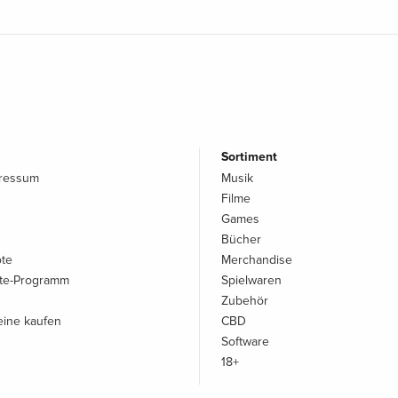
Sortiment
pressum
Musik
Filme
Games
Bücher
ote
Merchandise
iate-Programm
Spielwaren
Zubehör
ine kaufen
CBD
Software
18+