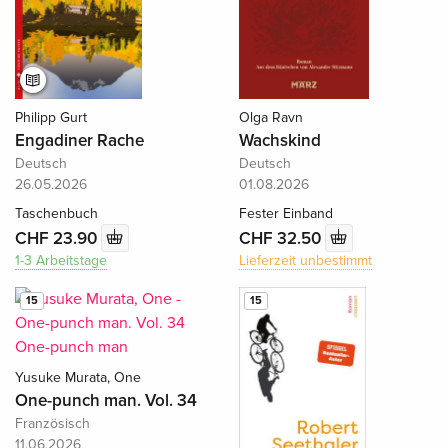
Philipp Gurt
Olga Ravn
Engadiner Rache
Wachskind
Deutsch
Deutsch
26.05.2026
01.08.2026
Taschenbuch
Fester Einband
CHF 23.90
CHF 32.50
1-3 Arbeitstage
Lieferzeit unbestimmt
15
15
Yusuke Murata, One
One-punch man. Vol. 34
Französisch
11.06.2026