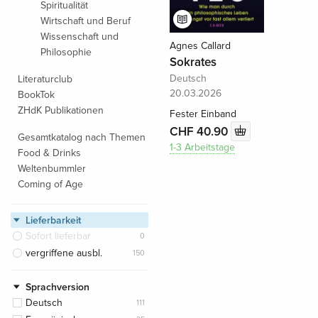
Spiritualität
Wirtschaft und Beruf
Wissenschaft und
Agnes Callard
Philosophie
Sokrates
Deutsch
Literaturclub
20.03.2026
BookTok
ZHdK Publikationen
Fester Einband
CHF 40.90
Gesamtkatalog nach Themen
1-3 Arbeitstage
Food & Drinks
Weltenbummler
Coming of Age
Lieferbarkeit
Sofort lieferbar
0
vergriffene ausbl.
150
Sprachversion
Deutsch
111