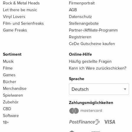
Rock & Metal Heads
Firmenportrait
Let there be music
AGB
Vinyl Lovers
Datenschutz
Film- und Serienfreaks
Stellenangebote
Game Freaks
Partner-/Affiliate-Programm
Registrieren
CeDe Gutscheine kaufen
Sortiment
Online-Hilfe
Musik
Häufig gestellte Fragen
Filme
Kann ich Ware zurückschicken?
Games
Sprache
Bücher
Merchandise
Spielwaren
Zubehör
Zahlungsmöglichkeiten
CBD
Software
18+